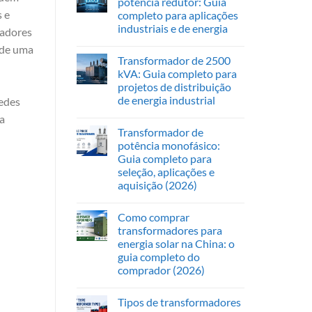
potência redutor: Guia
 e
completo para aplicações
industriais e de energia
madores
 de uma
Transformador de 2500
kVA: Guia completo para
projetos de distribuição
de energia industrial
edes
a
Transformador de
potência monofásico:
Guia completo para
seleção, aplicações e
aquisição (2026)
Como comprar
transformadores para
energia solar na China: o
guia completo do
comprador (2026)
Tipos de transformadores