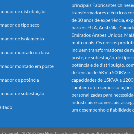
principais
Fabricantes chinese
rmador de distribuição
transformadores eléctricos
co
de 30 anos de experiência, exp
rmador de tipo seco
para os EUA, Austrália, Canad
Emirados Árabes Unidos, Malá
rmador de isolamento
muito mais. Os nossos produt
incluem transformadores de m
rmador montado na base
poste, de subestação, de tipo s
potência e de distribuição, com
rmador montado em poste
de tensão de 6KV a 500KV e
rmador de potência
capacidades de 15KVA a 120
Também oferecemos soluções
rmador de subestação
personalizadas para necessid
industriais e comerciais, asse
altado
um desempenho e fiabilidade d
Copyright 2026 ©
EverNew Transformer Todos os direitos reservados.