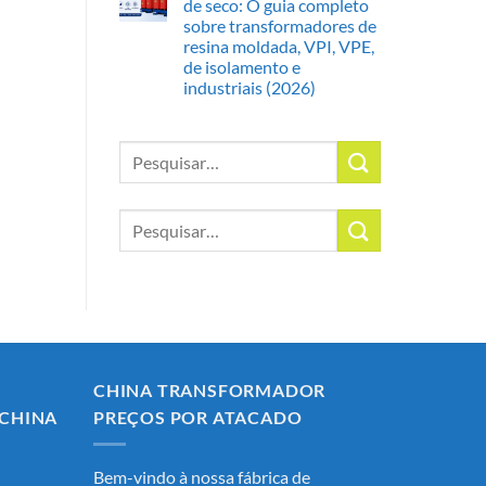
de seco: O guia completo
sobre transformadores de
resina moldada, VPI, VPE,
de isolamento e
industriais (2026)
Procurar
por:
Procurar
por:
CHINA TRANSFORMADOR
CHINA
PREÇOS POR ATACADO
Bem-vindo à nossa fábrica de