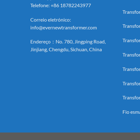
Telefone: +86 18782243977
Transfo
Correio eletrónico:
Transfo
info@evernewtransformer.com
Transfo
Endereço：No. 780, Jingping Road,
Jinjiang, Chengdu, Sichuan, China
Transfo
Transfo
Transfo
Transfo
Fio esm