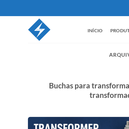
Saltar
para
o
conteúdo
INÍCIO
PRODU
ARQUIV
Buchas para transforma
transformad