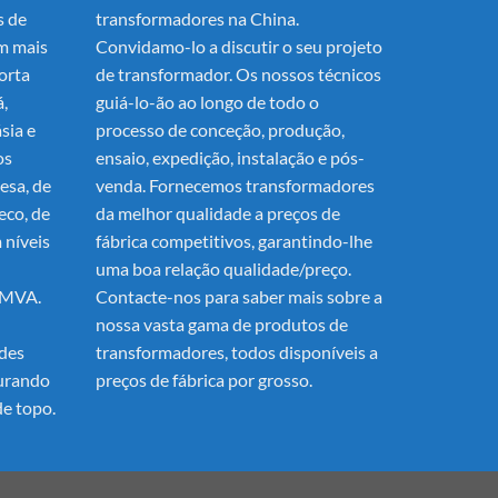
s de
transformadores na China.
m mais
Convidamo-lo a discutir o seu projeto
orta
de transformador. Os nossos técnicos
á,
guiá-lo-ão ao longo de todo o
sia e
processo de conceção, produção,
os
ensaio, expedição, instalação e pós-
esa, de
venda. Fornecemos transformadores
eco, de
da melhor qualidade a preços de
 níveis
fábrica competitivos, garantindo-lhe
uma boa relação qualidade/preço.
0MVA.
Contacte-nos para saber mais sobre a
nossa vasta gama de produtos de
ades
transformadores, todos disponíveis a
gurando
preços de fábrica por grosso.
e topo.