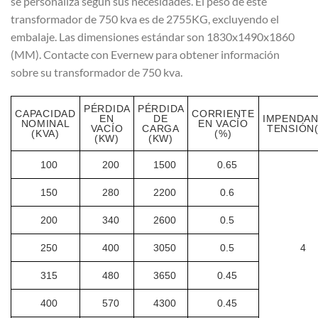
se personaliza según sus necesidades. El peso de este
transformador de 750 kva es de 2755KG, excluyendo el
embalaje. Las dimensiones estándar son 1830x1490x1860
(MM). Contacte con Evernew para obtener información
sobre su transformador de 750 kva.
PÉRDIDA
PÉRDIDA
CAPACIDAD
CORRIENTE
EN
DE
IMPENDAN
NOMINAL
EN VACÍO
VACÍO
CARGA
TENSIÓN
(KVA)
(%)
(KW)
(KW)
100
200
1500
0.65
150
280
2200
0.6
200
340
2600
0.5
250
400
3050
0.5
4
315
480
3650
0.45
400
570
4300
0.45