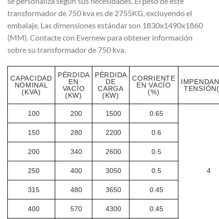
se personaliza según sus necesidades. El peso de este
transformador de 750 kva es de 2755KG, excluyendo el
embalaje. Las dimensiones estándar son 1830x1490x1860
(MM). Contacte con Evernew para obtener información
sobre su transformador de 750 kva.
PÉRDIDA
PÉRDIDA
CAPACIDAD
CORRIENTE
EN
DE
IMPENDAN
NOMINAL
EN VACÍO
VACÍO
CARGA
TENSIÓN
(KVA)
(%)
(KW)
(KW)
100
200
1500
0.65
150
280
2200
0.6
200
340
2600
0.5
250
400
3050
0.5
4
315
480
3650
0.45
400
570
4300
0.45