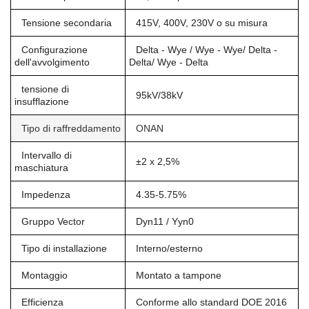
Tensione secondaria
415V, 400V, 230V o su misura
Configurazione
Delta - Wye / Wye - Wye/ Delta -
dell'avvolgimento
Delta/ Wye - Delta
tensione di
95kV/38kV
insufflazione
Tipo di raffreddamento
ONAN
Intervallo di
±2 x 2,5%
maschiatura
Impedenza
4.35-5.75%
Gruppo Vector
Dyn11 / Yyn0
Tipo di installazione
Interno/esterno
Montaggio
Montato a tampone
Efficienza
Conforme allo standard DOE 2016