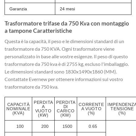
Garanzia
24 mesi
Trasformatore trifase da 750 Kva con montaggio
a tampone Caratteristiche
Questa è la capacità, il peso e le dimensioni standard di un
trasformatore da 750 KVA. Ogni trasformatore viene
personalizzato in base alle vostre esigenze. Il peso di questo
trasformatore da 750 kva è di 2755 kg, escluso l'imballaggio.
Le dimensioni standard sono 1830x1490x1860 (MM).
Contattate Evernew per ottenere informazioni sul vostro
trasformatore da 750 kva.
PERDITA
PERDITA
CAPACITÀ
CORRENTE
IMPENDENZ
A
DI
NOMINALE
A VUOTO
TENSIONE
VUOTO
CARICO
(KVA)
(%)
(%)
(KW)
(KW)
100
200
1500
0.65