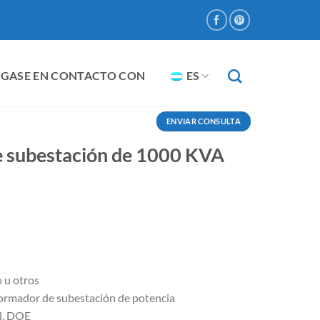
GASE EN CONTACTO CON
ES
ENVIAR CONSULTA
e subestación de 1000 KVA
 u otros
ormador de subestación de potencia
N, DOE