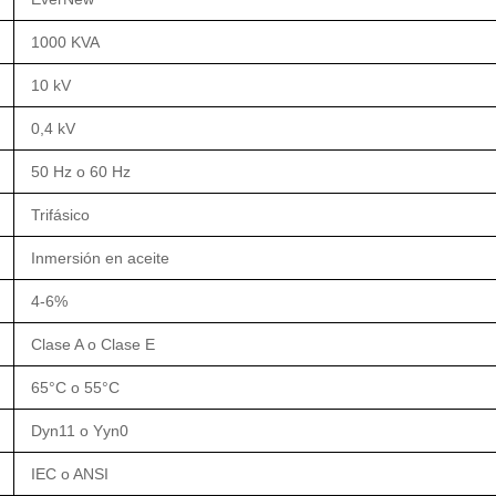
1000 KVA
10 kV
0,4 kV
50 Hz o 60 Hz
Trifásico
Inmersión en aceite
4-6%
Clase A o Clase E
65°C o 55°C
Dyn11 o Yyn0
IEC o ANSI