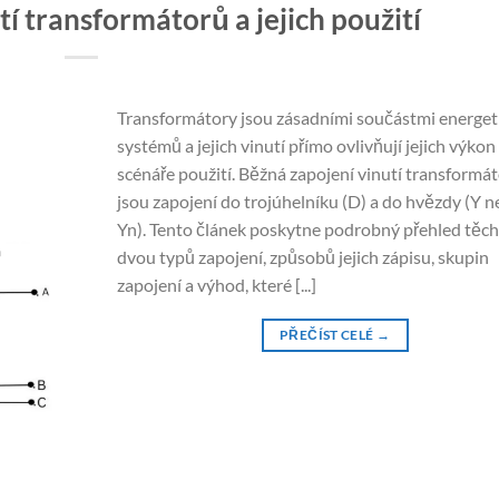
í transformátorů a jejich použití
Transformátory jsou zásadními součástmi energet
systémů a jejich vinutí přímo ovlivňují jejich výkon
scénáře použití. Běžná zapojení vinutí transformá
jsou zapojení do trojúhelníku (D) a do hvězdy (Y 
Yn). Tento článek poskytne podrobný přehled těc
dvou typů zapojení, způsobů jejich zápisu, skupin
zapojení a výhod, které [...]
PŘEČÍST CELÉ
→