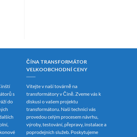
ČÍNA TRANSFORMÁTOR
VELKOOBCHODNÍ CENY
ínští
Vítejte v naší továrně na
mátorů
s
transformátory v Číně. Zveme vás k
váží do
diskusi o vašem projektu
ných
transformátoru. Naši technici vás
dalších
provedou celým procesem návrhu,
olní,
výroby, testování, přepravy, instalace a
ýkonové
poprodejních služeb. Poskytujeme