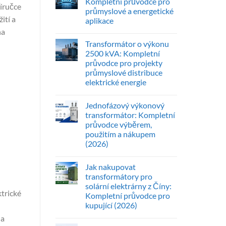
Kompletní průvodce pro
říručce
průmyslové a energetické
ití a
aplikace
na
Transformátor o výkonu
2500 kVA: Kompletní
průvodce pro projekty
průmyslové distribuce
elektrické energie
Jednofázový výkonový
transformátor: Kompletní
průvodce výběrem,
použitím a nákupem
(2026)
Jak nakupovat
transformátory pro
solární elektrárny z Číny:
trické
Kompletní průvodce pro
kupující (2026)
na