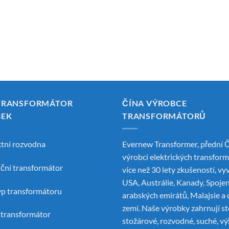
TRANSFORMÁTOR
ČÍNA VÝROBCE
BEK
TRANSFORMÁTORŮ
tní rozvodna
Evernew Transformer, přední
Č
výrobci elektrických transfor
uční transformátor
více než 30 lety zkušeností, vy
USA, Austrálie, Kanady, Spoje
yp transformátoru
arabských emirátů, Malajsie a 
zemí. Naše výrobky zahrnují st
í transformátor
stožárové, rozvodné, suché, v