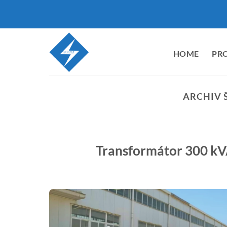
Přeskočit
na
obsah
HOME
PR
ARCHIV 
Transformátor 300 kVA