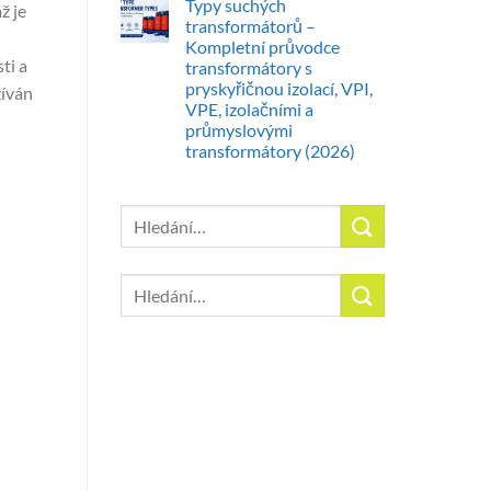
Typy suchých
ž je
transformátorů –
Kompletní průvodce
ti a
transformátory s
pryskyřičnou izolací, VPI,
žíván
VPE, izolačními a
průmyslovými
transformátory (2026)
Hledat:
Hledat: