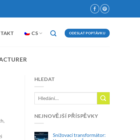
NTAKT
CS
ODESLAT POPTÁVKU
ACTURER
HLEDAT
NEJNOVĚJŠÍ PŘÍSPĚVKY
h,
Snížovací transformátor:
i