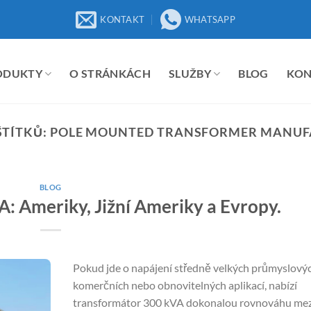
KONTAKT
WHATSAPP
ODUKTY
O STRÁNKÁCH
SLUŽBY
BLOG
KO
ŠTÍTKŮ:
POLE MOUNTED TRANSFORMER MANUF
BLOG
: Ameriky, Jižní Ameriky a Evropy.
Pokud jde o napájení středně velkých průmyslovýc
komerčních nebo obnovitelných aplikací, nabízí
transformátor 300 kVA dokonalou rovnováhu mez