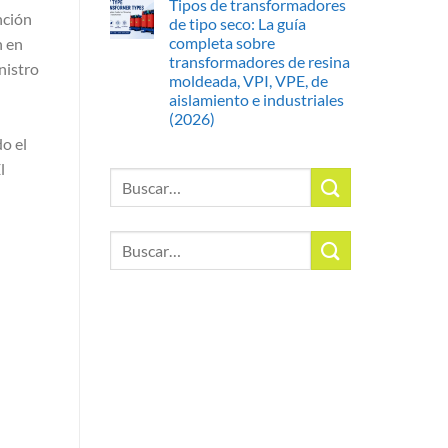
Tipos de transformadores
nción
de tipo seco: La guía
completa sobre
n en
transformadores de resina
nistro
moldeada, VPI, VPE, de
aislamiento e industriales
(2026)
o el
l
Buscar
por:
Buscar
por: