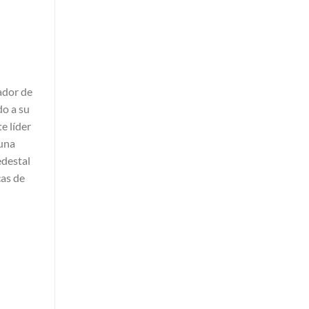
ador de
do a su
e líder
una
destal
cas de