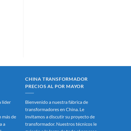
CHINA TRANSFORMADOR
PRECIOS AL POR MAYOR
 líder
Bienvenido a nuestra fábrica de
transformadores en China. Le
 más de
invitamos a discutir su proyecto de
a a
transformador. Nuestros técnicos le