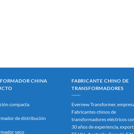
SFORMADOR CHINA
FABRICANTE CHINO DE
UCTO
TRANSFORMADORES
ción compacta
Evernew Transformer, empresa
Fabricantes chinos de
rmador de distribución
transformadores eléctricos
con
30 años de experiencia, export
rmador seco