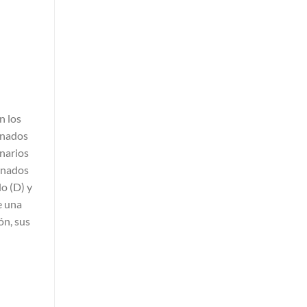
n los
anados
enarios
anados
o (D) y
e una
ón, sus