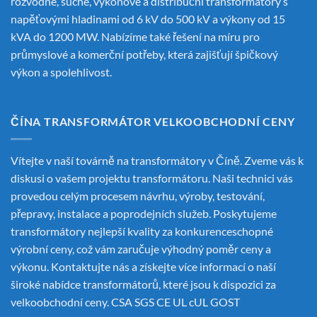
rozvodné, suché, výkonové a distribuční transformátory s
napěťovými hladinami od 6 kV do 500 kV a výkony od 15
kVA do 1200 MW. Nabízíme také řešení na míru pro
průmyslové a komerční potřeby, která zajišťují špičkový
výkon a spolehlivost.
ČÍNA TRANSFORMÁTOR VELKOOBCHODNÍ CENY
Vítejte v naší továrně na transformátory v Číně. Zveme vás k
diskusi o vašem projektu transformátoru. Naši technici vás
provedou celým procesem návrhu, výroby, testování,
přepravy, instalace a poprodejních služeb. Poskytujeme
transformátory nejlepší kvality za konkurenceschopné
výrobní ceny, což vám zaručuje výhodný poměr ceny a
výkonu. Kontaktujte nás a získejte více informací o naší
široké nabídce transformátorů, které jsou k dispozici za
velkoobchodní ceny. CSA SGS CE UL cUL GOST