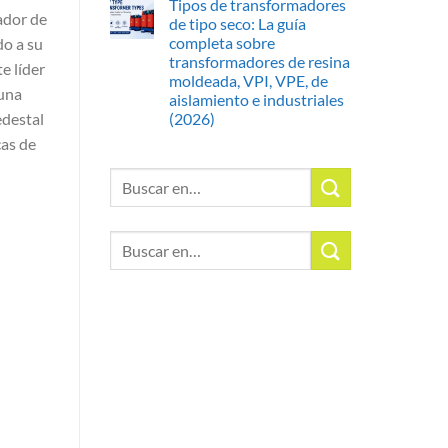
Tipos de transformadores
ador de
de tipo seco: La guía
completa sobre
do a su
transformadores de resina
e líder
moldeada, VPI, VPE, de
una
aislamiento e industriales
(2026)
destal
cas de
Buscar:
Buscar: