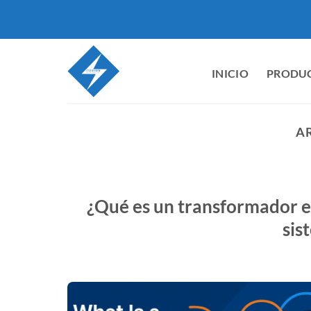
Ir
al
contenido
INICIO
PRODU
A
¿Qué es un transformador en
sis