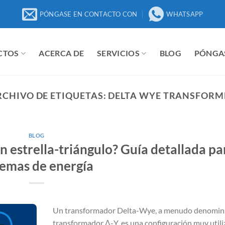
PÓNGASE EN CONTACTO CON
WHATSAPP
CTOS
ACERCA DE
SERVICIOS
BLOG
PÓNGA
RCHIVO DE ETIQUETAS:
DELTA WYE TRANSFORM
BLOG
 estrella-triángulo? Guía detallada pa
temas de energía
Un transformador Delta-Wye, a menudo denomi
transformador Δ-Y, es una configuración muy util