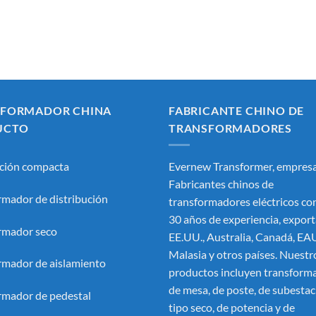
SFORMADOR CHINA
FABRICANTE CHINO DE
UCTO
TRANSFORMADORES
ción compacta
Evernew Transformer, empresa
Fabricantes chinos de
rmador de distribución
transformadores eléctricos
con
30 años de experiencia, export
rmador seco
EE.UU., Australia, Canadá, EA
Malasia y otros países. Nuestr
rmador de aislamiento
productos incluyen transform
de mesa, de poste, de subestac
rmador de pedestal
tipo seco, de potencia y de