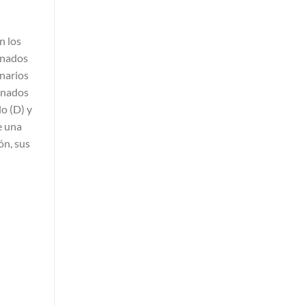
n los
anados
enarios
anados
o (D) y
e una
ón, sus