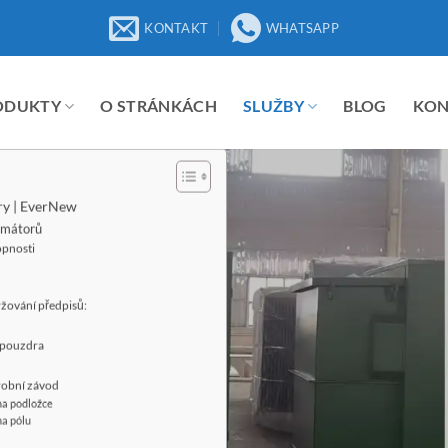
KONTAKT
WHATSAPP
ODUKTY
O STRÁNKÁCH
SLUŽBY
BLOG
KO
ory | EverNew
rmátorů
opnosti
ržování předpisů:
 pouzdra
ýrobní závod
na podložce
a pólu