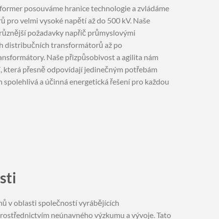
former posouváme hranice technologie a zvládáme
rů pro velmi vysoké napětí až do 500 kV. Naše
jrůznější požadavky napříč průmyslovými
 distribučních transformátorů až po
sformátory. Naše přizpůsobivost a agilita nám
, která přesně odpovídají jedinečným potřebám
im spolehlivá a účinná energetická řešení pro každou
sti
 v oblasti společností vyrábějících
 prostřednictvím neúnavného výzkumu a vývoje. Tato