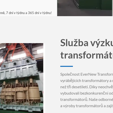
ně, 7 dní v týdnu a 365 dní v týdnu!
rábějící
y | EverNew
Služba výzk
transformá
Společnost EverNew Transform
vyrábějících transformátory a
než tři desetiletí. Díky neoch
vybudovali bezkonkurenční od
transformátorů. Naše odborné 
a výroby transformátorů a zaji