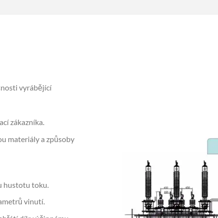
osti vyrábějící
cí zákazníka.
sou materiály a způsoby
 hustotu toku.
ametrů vinutí.