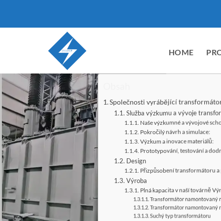
Přeskočit
na
obsah
HOME
PR
Obsah
Společnosti vyrábějící transformát
Služba výzkumu a vývoje transfo
Naše výzkumné a vývojové sch
Pokročilý návrh a simulace:
Výzkum a inovace materiálů:
Prototypování, testování a dod
Design
Přizpůsobení transformátoru a
Výroba
Plná kapacita v naší továrně V
Transformátor namontovaný 
Transformátor namontovaný n
Suchý typ transformátoru