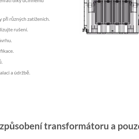
ehřátí díky účinnému
 při různých zatíženích.
zujte rušení.
ávrhu.
fikace.
ů.
alaci a údržbě.
izpůsobení transformátoru a pouz