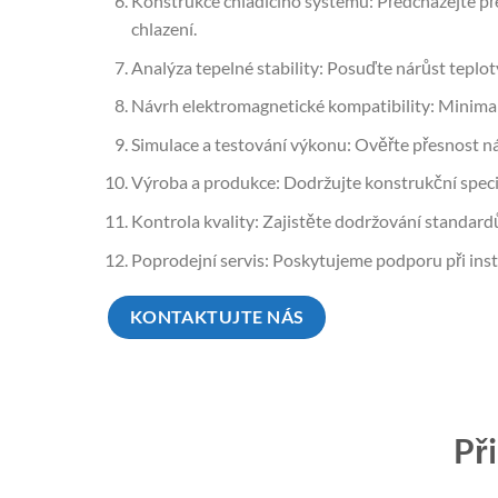
Konstrukce chladicího systému: Předcházejte př
chlazení.
Analýza tepelné stability: Posuďte nárůst teploty
Návrh elektromagnetické kompatibility: Minimali
Simulace a testování výkonu: Ověřte přesnost n
Výroba a produkce: Dodržujte konstrukční speci
Kontrola kvality: Zajistěte dodržování standard
Poprodejní servis: Poskytujeme podporu při inst
KONTAKTUJTE NÁS
Př