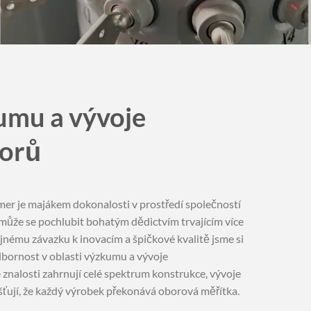
umu a vývoje
torů
er je majákem dokonalosti v prostředí společností
 může se pochlubit bohatým dědictvím trvajícím více
vějnému závazku k inovacím a špičkové kvalitě jsme si
bornost v oblasti výzkumu a vývoje
znalosti zahrnují celé spektrum konstrukce, vývoje
šťují, že každý výrobek překonává oborová měřítka.