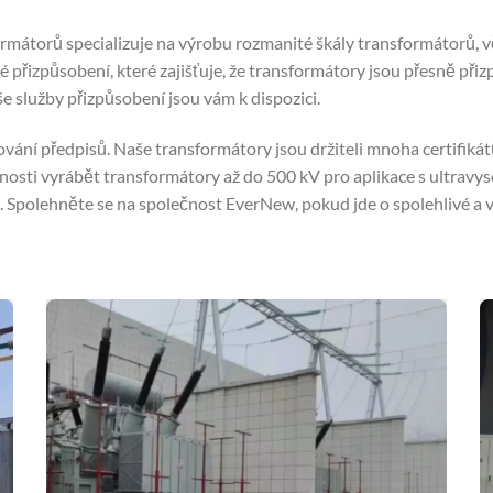
mátorů specializuje na výrobu rozmanité škály transformátorů, v
é přizpůsobení, které zajišťuje, že transformátory jsou přesně p
e služby přizpůsobení jsou vám k dispozici.
ržování předpisů. Naše transformátory jsou držiteli mnoha certifikát
pnosti vyrábět transformátory až do 500 kV pro aplikace s ultrav
u. Spolehněte se na společnost EverNew, pokud jde o spolehlivé a