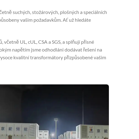
četně suchých, stožárových, plošných a speciálních
řizpůsobeny vašim požadavkům. Ať už hledáte
ů, včetně UL, cUL, CSA a SGS, a splňují přísné
ysokým napětím jsme odhodláni dodávat řešení na
 vysoce kvalitní transformátory přizpůsobené vašim