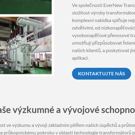
Ve společnosti EverNew Trans
složitost výroby transformáto
komplexní nabídka splňuje ne
odvětvími, od nízkonapěťových
vysokonapěťové přenosové tran
umožňují přizpůsobovat řešení
našich klientů, a poskytovat j
aplikaci.
KONTAKTUJTE NÁS
še výzkumné a vývojové schopno
t ve výzkumu a vývoji základním pilířem našich úspěchů a průlomů
ujeme průkopnickému pokroku v oblasti technologie transformátorů