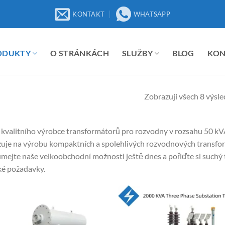
KONTAKT
WHATSAPP
ODUKTY
O STRÁNKÁCH
SLUŽBY
BLOG
KO
Zobrazuji všech 8 výsl
 kvalitního výrobce transformátorů pro rozvodny v rozsahu 50 k
izuje na výrobu kompaktních a spolehlivých rozvodnových transf
mejte naše velkoobchodní možnosti ještě dnes a pořiďte si suchý 
ké požadavky.