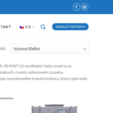
NTAKT
CS
ODESLAT POPTÁVKU
edků
VA-30 MW? Už neváhejte! Naše továrna se
ormátorů v tomto výkonovém rozsahu.
typ rozvodnového transformátoru, který splní vaše