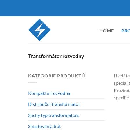
Přeskočit
na
obsah
HOME
PR
Transformátor rozvodny
KATEGORIE PRODUKTŮ
Hledáte
special
Prozkou
Kompaktní rozvodna
specific
Distribuční transformátor
Suchý typ transformátoru
Smaltovaný drát