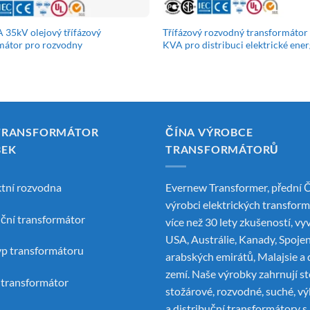
 35kV olejový třífázový
Třífázový rozvodný transformátor
mátor pro rozvodny
KVA pro distribuci elektrické ener
TRANSFORMÁTOR
ČÍNA VÝROBCE
BEK
TRANSFORMÁTORŮ
tní rozvodna
Evernew Transformer, přední
Č
výrobci elektrických transfor
uční transformátor
více než 30 lety zkušeností, vy
USA, Austrálie, Kanady, Spoje
yp transformátoru
arabských emirátů, Malajsie a 
zemí. Naše výrobky zahrnují st
í transformátor
stožárové, rozvodné, suché, v
a distribuční transformátory s