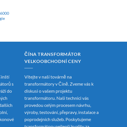
 6000
gie
ČÍNA TRANSFORMÁTOR
VELKOOBCHODNÍ CENY
ínští
Vítejte v naší továrně na
mátorů
s
transformátory v Číně. Zveme vás k
váží do
diskusi o vašem projektu
ných
transformátoru. Naši technici vás
dalších
provedou celým procesem návrhu,
olní,
výroby, testování, přepravy, instalace a
ýkonové
poprodejních služeb. Poskytujeme
transformátory nejlepší kvality za