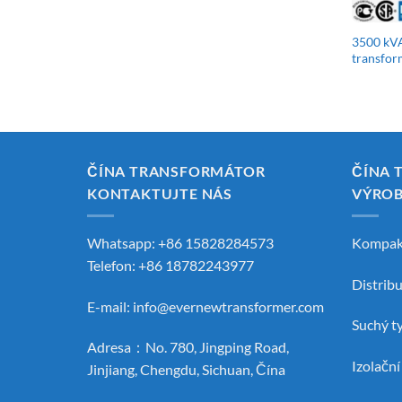
3500 kVA
transfor
ČÍNA TRANSFORMÁTOR
ČÍNA 
KONTAKTUJTE NÁS
VÝRO
Whatsapp: +86 15828284573
Kompak
Telefon: +86 18782243977
Distrib
E-mail:
info@evernewtransformer.com
Suchý t
Adresa：No. 780, Jingping Road,
Izolačn
Jinjiang, Chengdu, Sichuan, Čína