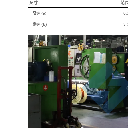
尺寸
范
窄边 (a)
0.
宽边 (b)
3