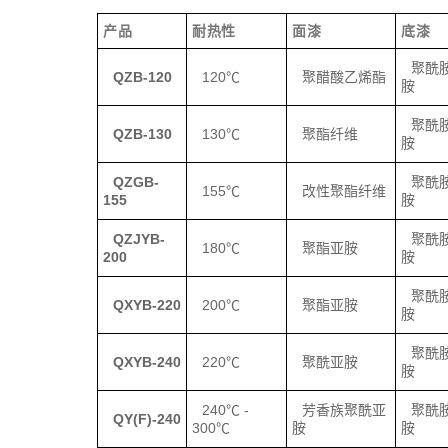
产品
耐热性
面漆
底漆
聚酰
QZB-120
120℃
聚醋酸乙烯酯
胺
聚酰
QZB-130
130℃
聚酯纤维
胺
QZGB-
聚酰
155℃
改性聚酯纤维
155
胺
QZJYB-
聚酰
180℃
聚酯亚胺
200
胺
聚酰
QXYB-220
200℃
聚酯亚胺
胺
聚酰
QXYB-240
220℃
聚酰亚胺
胺
240℃ -
芳香族聚酰亚
聚酰
QY(F)-240
300℃
胺
胺