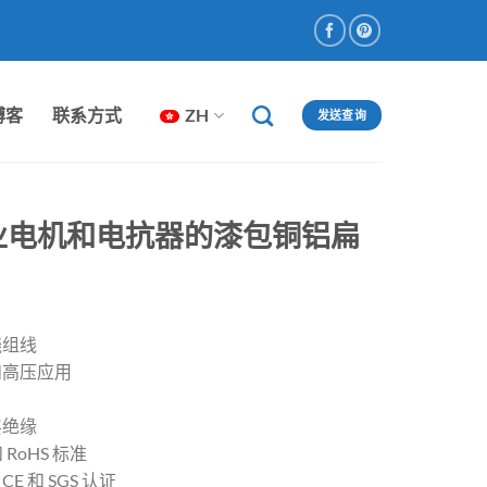
博客
联系方式
ZH
发送查询
业电机和电抗器的漆包铜铝扁
绕组线
和高压应用
层绝缘
 RoHS 标准
E 和 SGS 认证