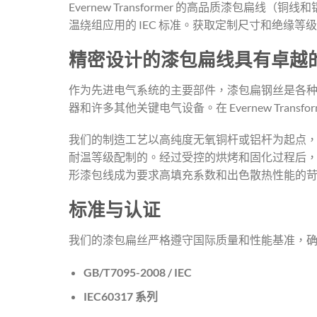
Evernew Transformer 的高品质漆
温绕组应用的 IEC 标准。获取定制尺寸和绝缘等
精密设计的漆包扁线具有卓越
作为先进电气系统的主要部件，漆包扁钢丝是各
器和许多其他关键电气设备。在 Evernew Tr
我们的制造工艺以高纯度无氧铜杆或铝杆为起点
耐温等级配制的。经过受控的烘烤和固化过程后
形漆包线成为要求高填充系数和出色散热性能的
标准与认证
我们的漆包扁丝严格遵守国际质量和性能基准，
GB/T7095-2008 / IEC
IEC60317 系列