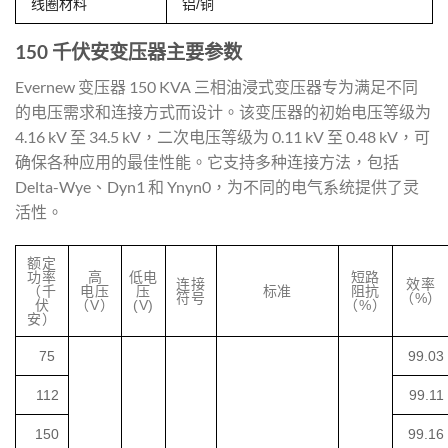
线圈材料
铝/铜
150 千伏安变压器主要参数
Evernew 变压器 150 KVA 三相油浸式变压器专为满足不同
的电压需求和连接方式而设计。该变压器的初始电压等级为
4.16 kV 至 34.5 kV，二次电压等级为 0.11 kV 至 0.48 kV，可
确保各种应用的最佳性能。它支持多种连接方法，包括
Delta-Wye、Dyn1 和 Ynyn0，为不同的电气系统提供了灵
活性。
额定
功率
高
低电
短路
连接
效率
（千
电压
压
标准
阻抗
符号
（%）
伏
（V）
(V)
（%）
安）
75
99.03
112
99.11
150
99.16