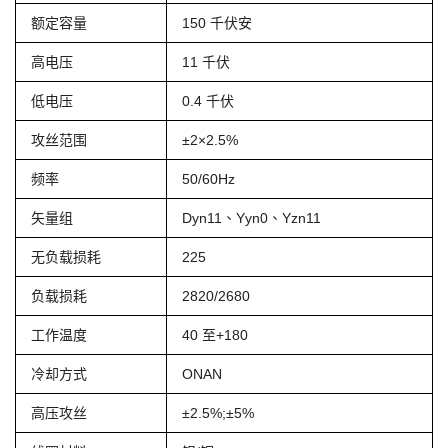
额定容量
150 千伏安
高电压
11 千伏
低电压
0.4 千伏
攻丝范围
±2×2.5%
频率
50/60Hz
矢量组
Dyn11、Yyn0、Yzn11
无负载损耗
225
负载损耗
2820/2680
工作温度
40 至+180
冷却方式
ONAN
高压攻丝
±2.5%;±5%