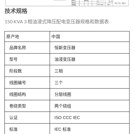
技术规格
150 KVA 3 相油浸式降压配电变压器规格和数据表
原产地
中国
品牌名称
恒新变压器
型号
油浸变压器
阶段数
三相
线圈编号
三个
线圈结构
分层线圈
卷绕类型
两个绕组
认证
ISO CCC IEC
标准
IEC 标准