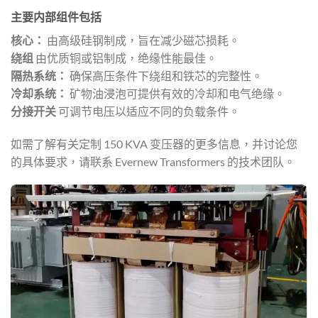
主要内部组件包括
核心：
由高级硅钢制成，旨在减少磁芯损耗。
绕组
由优质铜或铝制成，绝缘性能最佳。
隔热系统：
确保高压条件下绕组和铁芯的完整性。
冷却系统：
矿物油浸泡可提供有效的冷却和电气绝缘。
分接开关
可调节电压以适应不同的负载条件。
如需了解有关定制 150 KVA 变压器的更多信息，并讨论您
的具体要求，请联系 Evernew Transformers 的技术团队。