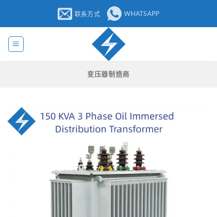
跳
联系方式
WHATSAPP
至
内
容
变压器制造商