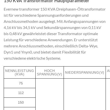
150 KVA Transformator Hauptparameter
Evernew transformer 150 KVA Dreiphasen-Öltransformator
ist für verschiedene Spannungsanforderungen und
Anschlussmethoden ausgelegt. Mit Anfangsspannungen von
4,16 kV bis 34,5 kV und Sekundärspannungen von 0,11 kV
bis 0,48 kV gewährleistet dieser Transformator optimale
Leistung für verschiedene Anwendungen. Er unterstützt
mehrere Anschlussmethoden, einschließlich Delta-Wye,
Dyn1 und Ynyn0, und bietet damit Flexibilität für
verschiedene elektrische Systeme.
NENNLEISTUNG
HOCH
A
NIEDERSPANNUNG(V)
(KVA)
SPANNUNG(V)
75
112
150