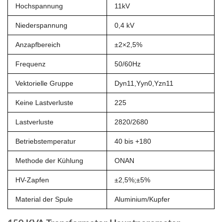
Hochspannung
11kV
Niederspannung
0,4 kV
Anzapfbereich
±2×2,5%
Frequenz
50/60Hz
Vektorielle Gruppe
Dyn11,Yyn0,Yzn11
Keine Lastverluste
225
Lastverluste
2820/2680
Betriebstemperatur
40 bis +180
Methode der Kühlung
ONAN
HV-Zapfen
±2,5%;±5%
Material der Spule
Aluminium/Kupfer