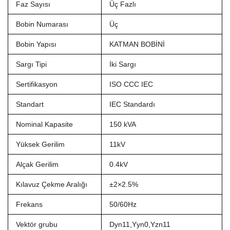
Faz Sayısı
Üç Fazlı
Bobin Numarası
Üç
Bobin Yapısı
KATMAN BOBİNİ
Sargı Tipi
İki Sargı
Sertifikasyon
ISO CCC IEC
Standart
IEC Standardı
Nominal Kapasite
150 kVA
Yüksek Gerilim
11kV
Alçak Gerilim
0.4kV
Kılavuz Çekme Aralığı
±2×2.5%
Frekans
50/60Hz
Vektör grubu
Dyn11,Yyn0,Yzn11