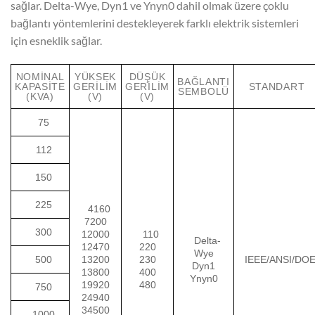
sağlar. Delta-Wye, Dyn1 ve Ynyn0 dahil olmak üzere çoklu
bağlantı yöntemlerini destekleyerek farklı elektrik sistemleri
için esneklik sağlar.
NOMINAL
YÜKSEK
DÜŞÜK
BAĞLANTI
KAPASITE
GERILIM
GERILIM
STANDART
SEMBOLÜ
(KVA)
(V)
(V)
75
112
150
225
4160
7200
300
12000
110
Delta-
12470
220
Wye
500
13200
230
IEEE/ANSI/DO
Dyn1
13800
400
Ynyn0
19920
480
750
24940
34500
1000