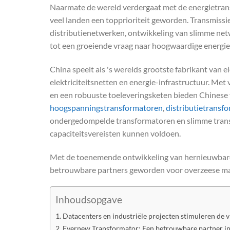
Naarmate de wereld verdergaat met de energietransi
veel landen een topprioriteit geworden. Transmiss
distributienetwerken, ontwikkeling van slimme net
tot een groeiende vraag naar hoogwaardige energi
China speelt als 's werelds grootste fabrikant van e
elektriciteitsnetten en energie-infrastructuur. Me
en een robuuste toeleveringsketen bieden Chinese 
hoogspanningstransformatoren
,
distributietransf
ondergedompelde transformatoren en slimme transf
capaciteitsvereisten kunnen voldoen.
Met de toenemende ontwikkeling van hernieuwbare e
betrouwbare partners geworden voor overzeese mark
Inhoudsopgave
Datacenters en industriële projecten stimuleren de 
Evernew Transformator: Een betrouwbare partner in