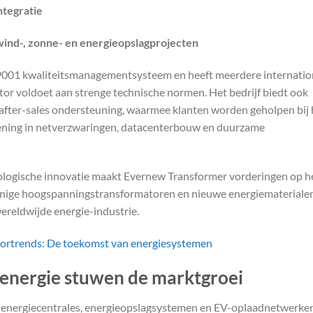
tegratie
nd-, zonne- en energieopslagprojecten
O9001 kwaliteitsmanagementsysteem en heeft meerdere internatio
ator voldoet aan strenge technische normen. Het bedrijf biedt ook
e after-sales ondersteuning, waarmee klanten worden geholpen bij 
ening in netverzwaringen, datacenterbouw en duurzame
logische innovatie maakt Evernew Transformer vorderingen op h
uinige hoogspanningstransformatoren en nieuwe energiematerialen
ereldwijde energie-industrie.
atortrends: De toekomst van energiesystemen
energie stuwen de marktgroei
-energiecentrales, energieopslagsystemen en EV-oplaadnetwerken