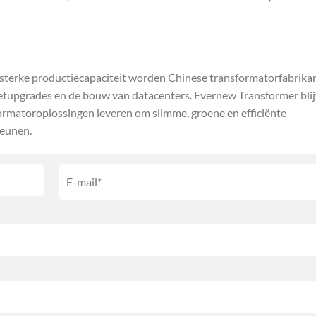
n sterke productiecapaciteit worden Chinese transformatorfabrika
netupgrades en de bouw van datacenters. Evernew Transformer blij
ormatoroplossingen leveren om slimme, groene en efficiënte
teunen.