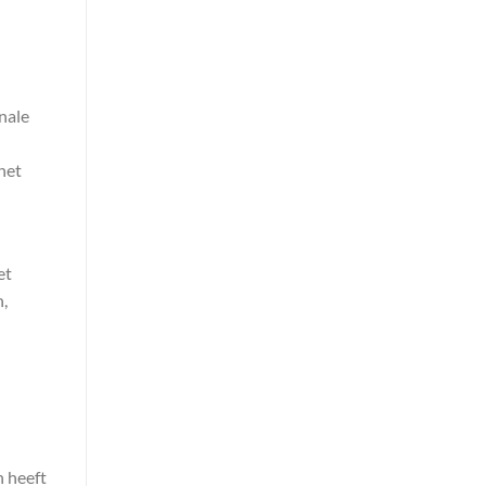
nale
het
et
,
 heeft