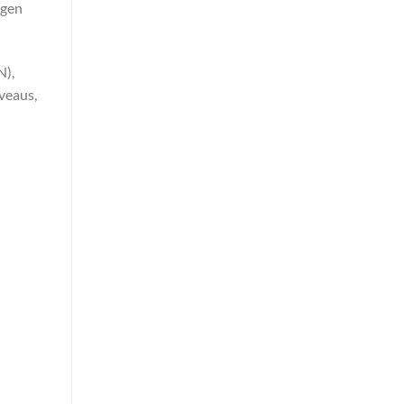
rgen
N),
veaus,