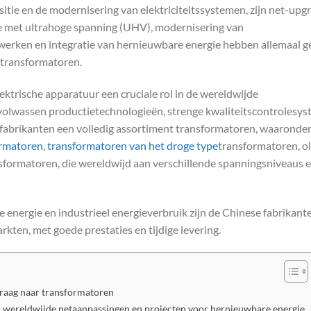
tie en de modernisering van elektriciteitssystemen, zijn net-upgr
ie met ultrahoge spanning (UHV), modernisering van
werken en integratie van hernieuwbare energie hebben allemaal g
etransformatoren.
lektrische apparatuur een cruciale rol in de wereldwijde
t volwassen productietechnologieën, strenge kwaliteitscontrolesy
fabrikanten een volledig assortiment transformatoren, waaronde
ormatoren
,
transformatoren van het droge type
transformatoren, ol
ormatoren, die wereldwijd aan verschillende spanningsniveaus 
nergie en industrieel energieverbruik zijn de Chinese fabrikant
ten, met goede prestaties en tijdige levering.
vraag naar transformatoren
 wereldwijde netaanpassingen en projecten voor hernieuwbare energie