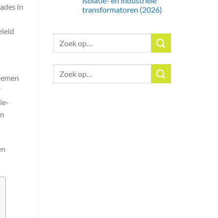
isolatie- en industriële
ades in
transformatoren (2026)
eleid
Zoeken:
Zoeken:
stemen
r
ie-
en
en