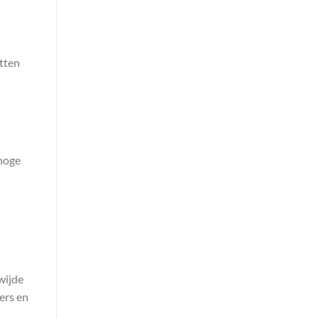
tten
ahoge
wijde
ers en