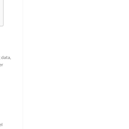
 data,
er
el