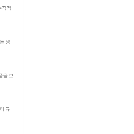
 수직적
든 생
풀을 보
티 규
.