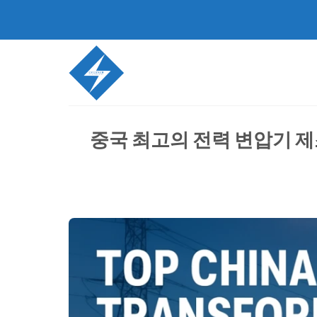
콘
텐
츠
로
건
너
뛰
기
중국 최고의 전력 변압기 제조업