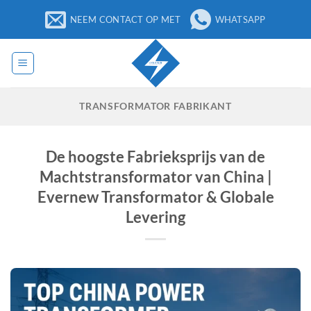
Ga
NEEM CONTACT OP MET
WHATSAPP
naar
inhoud
TRANSFORMATOR FABRIKANT
De hoogste Fabrieksprijs van de
Machtstransformator van China |
Evernew Transformator & Globale
Levering