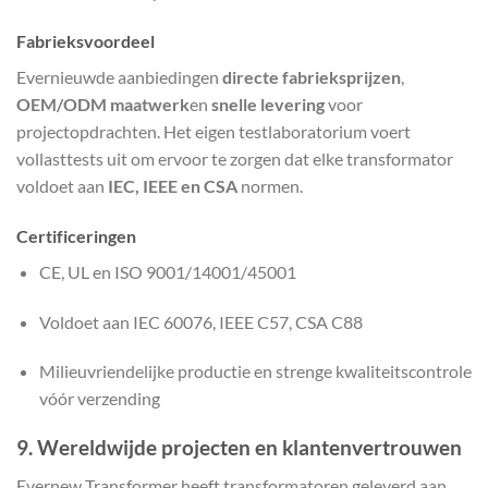
Fabrieksvoordeel
Evernieuwde aanbiedingen
directe fabrieksprijzen
,
OEM/ODM maatwerk
en
snelle levering
voor
projectopdrachten. Het eigen testlaboratorium voert
vollasttests uit om ervoor te zorgen dat elke transformator
voldoet aan
IEC, IEEE en CSA
normen.
Certificeringen
CE, UL en ISO 9001/14001/45001
Voldoet aan IEC 60076, IEEE C57, CSA C88
Milieuvriendelijke productie en strenge kwaliteitscontrole
vóór verzending
9. Wereldwijde projecten en klantenvertrouwen
Evernew Transformer heeft transformatoren geleverd aan