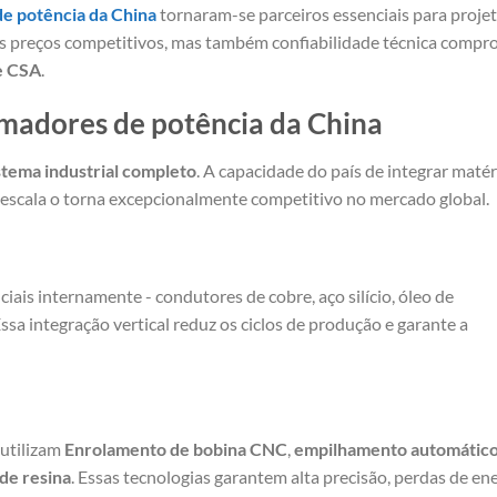
e potência da China
tornaram-se parceiros essenciais para proje
s preços competitivos, mas também confiabilidade técnica compr
 e CSA
.
ormadores de potência da China
stema industrial completo
. A capacidade do país de integrar matér
escala o torna excepcionalmente competitivo no mercado global.
is internamente - condutores de cobre, aço silício, óleo de
ssa integração vertical reduz os ciclos de produção e garante a
 utilizam
Enrolamento de bobina CNC
,
empilhamento automático
de resina
. Essas tecnologias garantem alta precisão, perdas de en