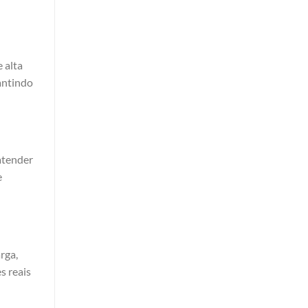
 alta
antindo
atender
e
rga,
s reais