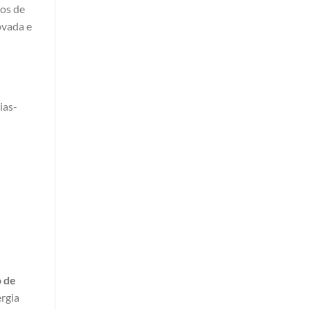
tos de
ovada e
ias-
 de
ergia