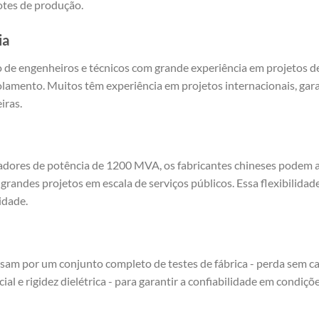
otes de produção.
ia
 de engenheiros e técnicos com grande experiência em projetos de
solamento. Muitos têm experiência em projetos internacionais, gar
iras.
madores de potência de 1200 MVA, os fabricantes chineses podem 
randes projetos em escala de serviços públicos. Essa flexibilidad
idade.
am por um conjunto completo de testes de fábrica - perda sem ca
l e rigidez dielétrica - para garantir a confiabilidade em condiçõe