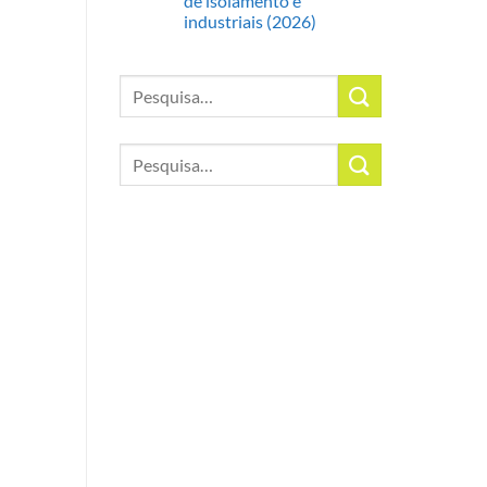
de isolamento e
industriais (2026)
Pesquisar
por:
Pesquisar
por: