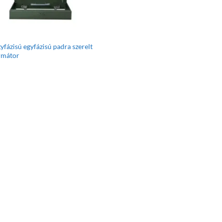
yfázisú egyfázisú padra szerelt
rmátor