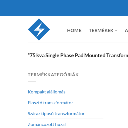
Ugrás
a
tartalomra
HOME
TERMÉKEK
A
“75 kva Single Phase Pad Mounted Transfor
TERMÉKKATEGÓRIÁK
Kompakt alállomás
Elosztó transzformátor
Száraz típusú transzformátor
Zománcozott huzal