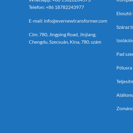
Telefon: +86 18782243977
Elosztó
E-mail:
info@evernewtransformer.com
Száraz 
Cím: 780, Jingping Road, Jinjiang,
Izoláció
Chengdu, Szecsuán, Kína, 780. szám
Pad sze
Pólusra 
Teljesí
Alállom
Zománco