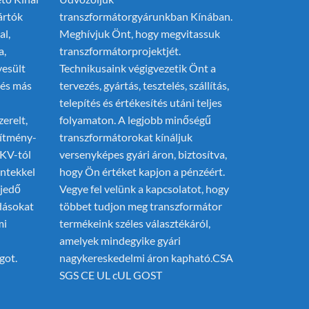
ártók
transzformátorgyárunkban Kínában.
al,
Meghívjuk Önt, hogy megvitassuk
a,
transzformátorprojektjét.
yesült
Technikusaink végigvezetik Önt a
 és más
tervezés, gyártás, tesztelés, szállítás,
telepítés és értékesítés utáni teljes
zerelt,
folyamaton. A legjobb minőségű
esítmény-
transzformátorokat kínáljuk
6KV-tól
versenyképes gyári áron, biztosítva,
intekkel
hogy Ön értéket kapjon a pénzéért.
jedő
Vegye fel velünk a kapcsolatot, hogy
dásokat
többet tudjon meg transzformátor
mi
termékeink széles választékáról,
amelyek mindegyike gyári
got.
nagykereskedelmi áron kapható.CSA
SGS CE UL cUL GOST