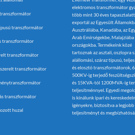
elektromos transzformátor gy
 transzformátor
több mint 30 éves tapasztalatt
exportál az Egyesült Államokb
típusú transzformátor
Ausztráliába, Kanadába, az Eg
Arab Emírségekbe, Malajziába
s transzformátor
országokba. Termékeink közé
tartoznak az asztali, oszlopra s
relt transzformátor
alállomási, száraz típusú, telj
és elosztó transzformátorok, 
szerelt transzformátor
500KV-ig terjedő feszültségsz
tménytranszformátor
és 15KVA-tól 1200MVA-ig ter
teljesítménnyel. Egyedi megol
ás transzformátor
is kínálunk ipari és kereskedel
igényekre, biztosítva a legjobb
zott huzal
teljesítményt és megbízhatósá