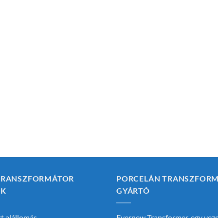
TRANSZFORMÁTOR
PORCELÁN TRANSZFOR
ÉK
GYÁRTÓ
 alállomás
Evernew Transformer, egy vez