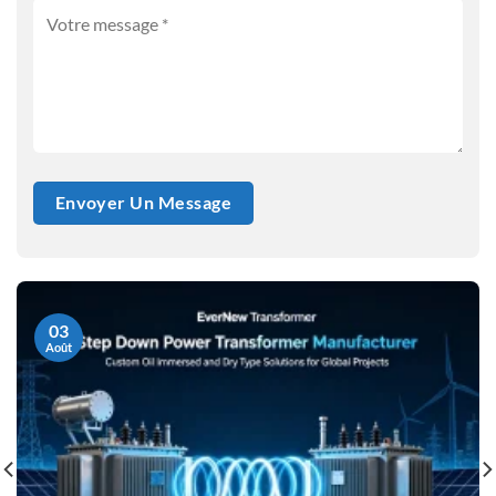
03
Août