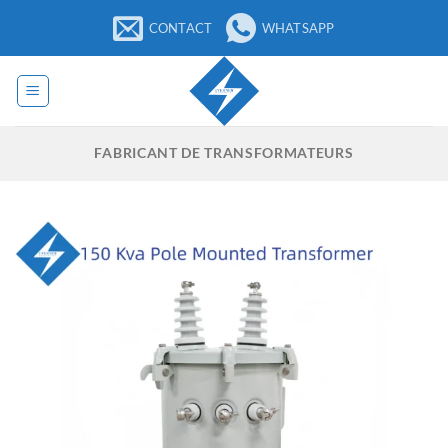
Passer
CONTACT
WHATSAPP
au
contenu
FABRICANT DE TRANSFORMATEURS