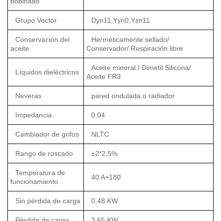
bobinado
Grupo Vector
Dyn11,Yyn0,Yzn11
Conservación del
Herméticamente sellado/
aceite
Conservador/ Respiración libre
Aceite mineral / Dimetil Silicona/
Líquidos dieléctricos
Aceite FR3
Neveras
pared ondulada o radiador
Impedancia
0.04
Cambiador de grifos
NLTC
Rango de roscado
±2*2,5%
Temperatura de
40 A+180
funcionamiento
Sin pérdida de carga
0,48 KW
Pérdida de carga
3,65 KW