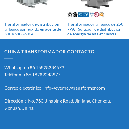
Transformador de distribución
Transformador trifásico de 250
trifásico sumergido en aceite de
kVA - Solución de distribución
300 KVA 6,6 KV
de energía de alta eficiencia
CHINA TRANSFORMADOR CONTACTO
Whatsapp: +86 15828284573
Teléfono: +86 18782243977
Correo electrónico:
info@evernewtransformer.com
Dirección：No. 780, Jingping Road, Jinjiang, Chengdu,
Sichuan, China.