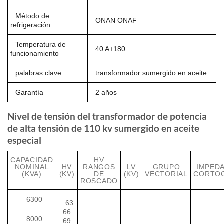
Método de
ONAN ONAF
refrigeración
Temperatura de
40 A+180
funcionamiento
palabras clave
transformador sumergido en aceite
Garantía
2 años
Nivel de tensión del transformador de potencia
de alta tensión de 110 kv sumergido en aceite
especial
CAPACIDAD
HV
NOMINAL
HV
RANGOS
LV
GRUPO
IMPEDA
(KVA)
(KV)
DE
(KV)
VECTORIAL
CORTOC
ROSCADO
6300
63
66
8000
69