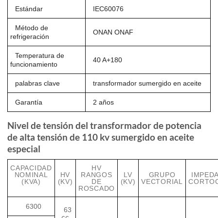
Estándar
IEC60076
Método de
ONAN ONAF
refrigeración
Temperatura de
40 A+180
funcionamiento
palabras clave
transformador sumergido en aceite
Garantía
2 años
Nivel de tensión del transformador de potencia
de alta tensión de 110 kv sumergido en aceite
especial
CAPACIDAD
HV
NOMINAL
HV
RANGOS
LV
GRUPO
IMPEDA
(KVA)
(KV)
DE
(KV)
VECTORIAL
CORTOC
ROSCADO
6300
63