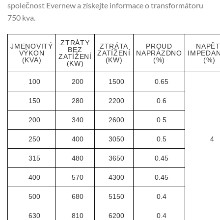
společnost Evernew a získejte informace o transformátoru
750 kva.
ZTRÁTY
JMENOVITÝ
ZTRÁTA
PROUD
NAPĚT
BEZ
VÝKON
ZATÍŽENÍ
NAPRÁZDNO
IMPEDA
ZATÍŽENÍ
(KVA)
(KW)
(%)
(%)
(KW)
100
200
1500
0.65
150
280
2200
0.6
200
340
2600
0.5
250
400
3050
0.5
4
315
480
3650
0.45
400
570
4300
0.45
500
680
5150
0.4
630
810
6200
0.4