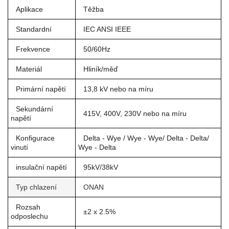
Aplikace
Těžba
Standardní
IEC ANSI IEEE
Frekvence
50/60Hz
Materiál
Hliník/měď
Primární napětí
13,8 kV nebo na míru
Sekundární
415V, 400V, 230V nebo na míru
napětí
Konfigurace
Delta - Wye / Wye - Wye/ Delta - Delta/
vinutí
Wye - Delta
insulační napětí
95kV/38kV
Typ chlazení
ONAN
Rozsah
±2 x 2.5%
odposlechu