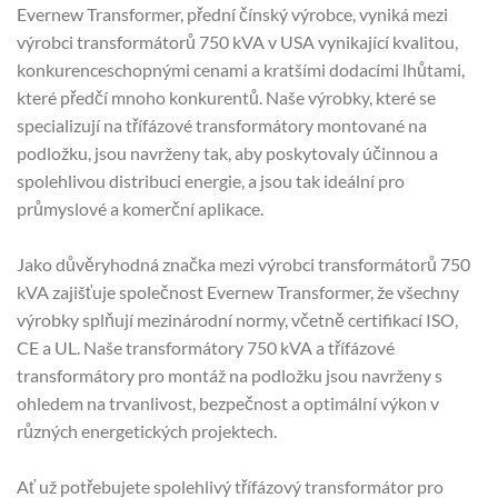
Evernew Transformer, přední čínský výrobce, vyniká mezi
výrobci transformátorů 750 kVA v USA vynikající kvalitou,
konkurenceschopnými cenami a kratšími dodacími lhůtami,
které předčí mnoho konkurentů. Naše výrobky, které se
specializují na třífázové transformátory montované na
podložku, jsou navrženy tak, aby poskytovaly účinnou a
spolehlivou distribuci energie, a jsou tak ideální pro
průmyslové a komerční aplikace.
Jako důvěryhodná značka mezi výrobci transformátorů 750
kVA zajišťuje společnost Evernew Transformer, že všechny
výrobky splňují mezinárodní normy, včetně certifikací ISO,
CE a UL. Naše transformátory 750 kVA a třífázové
transformátory pro montáž na podložku jsou navrženy s
ohledem na trvanlivost, bezpečnost a optimální výkon v
různých energetických projektech.
Ať už potřebujete spolehlivý třífázový transformátor pro