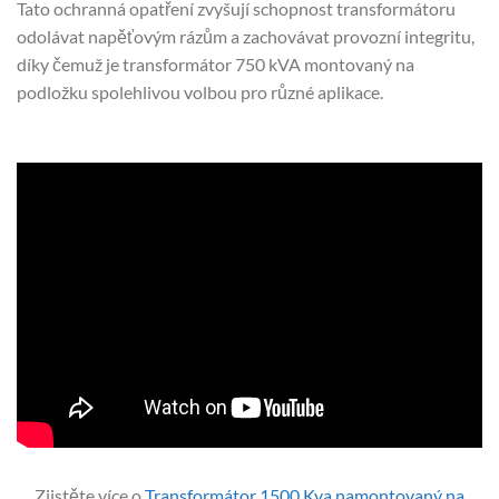
Tato ochranná opatření zvyšují schopnost transformátoru
odolávat napěťovým rázům a zachovávat provozní integritu,
díky čemuž je transformátor 750 kVA montovaný na
podložku spolehlivou volbou pro různé aplikace.
Zjistěte více o
Transformátor 1500 Kva namontovaný na