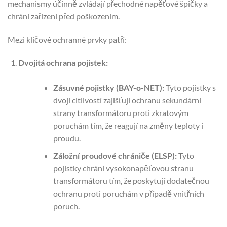
mechanismy účinně zvládají přechodné napěťové špičky a
chrání zařízení před poškozením.
Mezi klíčové ochranné prvky patří:
Dvojitá ochrana pojistek:
Zásuvné pojistky (BAY-o-NET):
Tyto pojistky s
dvojí citlivostí zajišťují ochranu sekundární
strany transformátoru proti zkratovým
poruchám tím, že reagují na změny teploty i
proudu.
Záložní proudové chrániče (ELSP):
Tyto
pojistky chrání vysokonapěťovou stranu
transformátoru tím, že poskytují dodatečnou
ochranu proti poruchám v případě vnitřních
poruch.