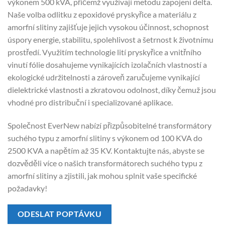
výkonem 500 kVA, přičemž využívají metodu zapojení delta.
Naše volba odlitku z epoxidové pryskyřice a materiálu z
amorfní slitiny zajišťuje jejich vysokou účinnost, schopnost
úspory energie, stabilitu, spolehlivost a šetrnost k životnímu
prostředí. Využitím technologie lití pryskyřice a vnitřního
vinutí fólie dosahujeme vynikajících izolačních vlastností a
ekologické udržitelnosti a zároveň zaručujeme vynikající
dielektrické vlastnosti a zkratovou odolnost, díky čemuž jsou
vhodné pro distribuční i specializované aplikace.
Společnost EverNew nabízí přizpůsobitelné transformátory
suchého typu z amorfní slitiny s výkonem od 100 KVA do
2500 KVA a napětím až 35 KV. Kontaktujte nás, abyste se
dozvěděli více o našich transformátorech suchého typu z
amorfní slitiny a zjistili, jak mohou splnit vaše specifické
požadavky!
ODESLAT POPTÁVKU