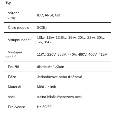
Typ
Výrobní
IEC, ANSI, GB
normy
Číslo modelu
SC(B)
10kv, 11kv, 13,8kv, 15kv, 20kv, 22kv, 30kv,
Vstupní napětí
33kv, 35kv
Výstupní
11KV, 220V, 380V, 440V, 480V, 400V, 415V
napětí
Použití
distribuční výkon
Fáze
Jednofázové nebo třífázové
Materiál
Měď / hliník
shell
slitina hliníku/nerezová ocel
Frekvence
Hz 50/60