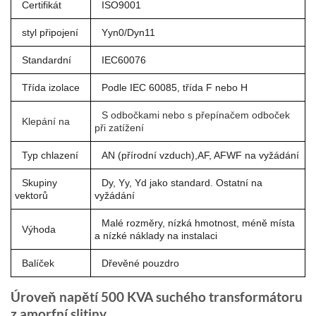
Certifikát
ISO9001
styl připojení
Yyn0/Dyn11
Standardní
IEC60076
Třída izolace
Podle IEC 60085, třída F nebo H
S odbočkami nebo s přepínačem odboček
Klepání na
při zatížení
Typ chlazení
AN (přírodní vzduch),AF, AFWF na vyžádání
Skupiny
Dy, Yy, Yd jako standard. Ostatní na
vektorů
vyžádání
Malé rozměry, nízká hmotnost, méně místa
Výhoda
a nízké náklady na instalaci
Balíček
Dřevěné pouzdro
Úroveň napětí 500 KVA suchého transformátoru
z amorfní slitiny