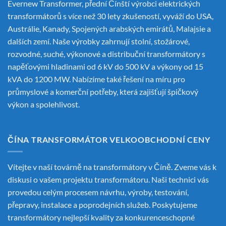
Evernew Transformer, přední
Čínští výrobci elektrických
transformátorů
s více než 30 lety zkušeností, vyváží do USA,
Austrálie, Kanady, Spojených arabských emirátů, Malajsie a
dalších zemí. Naše výrobky zahrnují stolní, stožárové,
rozvodné, suché, výkonové a distribuční transformátory s
napěťovými hladinami od 6 kV do 500 kV a výkony od 15
kVA do 1200 MW. Nabízíme také řešení na míru pro
průmyslové a komerční potřeby, která zajišťují špičkový
výkon a spolehlivost.
ČÍNA TRANSFORMÁTOR VELKOOBCHODNÍ CENY
Vítejte v naší továrně na transformátory v Číně. Zveme vás k
diskusi o vašem projektu transformátoru. Naši technici vás
provedou celým procesem návrhu, výroby, testování,
přepravy, instalace a poprodejních služeb. Poskytujeme
transformátory nejlepší kvality za konkurenceschopné