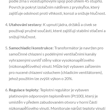
podle zrna s vícestupňovými spoji pod úhlem 45 stupňů.
Povrch je pokryt izolačním nátěrem z pryskyřice, který
zajišťuje odolnost proti vlhkosti, korozi a snižuje hlučnost.
Utahování sestavy:
K upnutí jádra, držáků a cívek se
používají pružné součásti, které zajišťují stabilní stlačení a
snižují hlučnost.
Samochladicí konstrukce:
Transformátor je navržen pro
samočinné chlazení s podélnými ventilačními kanály
vyhrazenými uvnitř stěny válce vysokonapěťového
(nízkonapěťového) vinutí. Může být vybaven zařízením
pro nucené chlazení vzduchem (chladicím ventilátorem),
jehož použitím lze zvýšit výkon o 20%.
Regulace teploty:
Teplotní regulátor je vybaven
platinovým odporovým teploměrem (Pt100), který je
umístěn v předem zabudovaném otvoru v horní části
nízkonapěťového vinutí. Monitoruje nárůst teploty vinutí