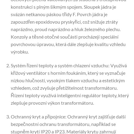
konstrukcí s plným šikmým spojem. Sloupek jádra je
svázán netkanou páskou třídy F. Povrch jádra je
zapouzdřen epoxidovou pryskyřicí, což snižuje ztráty
naprázdno, proud naprázdno a hluk železného plechu.
Konzoly a těsné otočné součásti procházejí speciální
povrchovou úpravou, která dále zlepšuje kvalitu vzhledu
výrobku.
Systém řízení teploty a systém chlazení vzduchu: Využívá
křížový ventilátor s horním foukáním, který se vyznačuje
nízkou hlučností, vysokým tlakem vzduchu a estetickým
vzhledem, což zvyšuje přetížitelnost transformátoru.
Řízení teploty využívá inteligentní regulátor teploty, který
zlepšuje provozní výkon transformátoru.
Ochranný kryt a přípojnice: Ochranný kryt zajišťuje další
bezpečnostní ochranu transformátoru, například se
stupněm krytí IP20 a IP23. Materiály krytu zahrnují