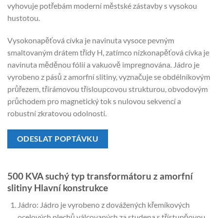
vyhovuje potřebám moderní městské zástavby s vysokou
hustotou.
Vysokonapěťová cívka je navinuta vysoce pevným
smaltovaným drátem třídy H, zatímco nízkonapěťová cívka je
navinuta měděnou fólií a vakuově impregnována. Jádro je
vyrobeno z pásů z amorfní slitiny, vyznačuje se obdélníkovým
průřezem, třírámovou třísloupcovou strukturou, obvodovým
průchodem pro magnetický tok s nulovou sekvencí a
robustní zkratovou odolností.
ODESLAT POPTÁVKU
500 KVA suchý typ transformátoru z amorfní
slitiny Hlavní konstrukce
Jádro: Jádro je vyrobeno z dovážených křemíkových
ocelových plechů válcovaných za studena s třístupňovou