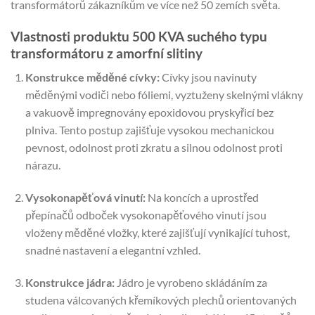
transformátorů zákazníkům ve více než 50 zemích světa.
Vlastnosti produktu 500 KVA suchého typu
transformátoru z amorfní slitiny
Konstrukce měděné cívky:
Cívky jsou navinuty
měděnými vodiči nebo fóliemi, vyztuženy skelnými vlákny
a vakuově impregnovány epoxidovou pryskyřicí bez
plniva. Tento postup zajišťuje vysokou mechanickou
pevnost, odolnost proti zkratu a silnou odolnost proti
nárazu.
Vysokonapěťová vinutí:
Na koncích a uprostřed
přepínačů odboček vysokonapěťového vinutí jsou
vloženy měděné vložky, které zajišťují vynikající tuhost,
snadné nastavení a elegantní vzhled.
Konstrukce jádra:
Jádro je vyrobeno skládáním za
studena válcovaných křemíkových plechů orientovaných