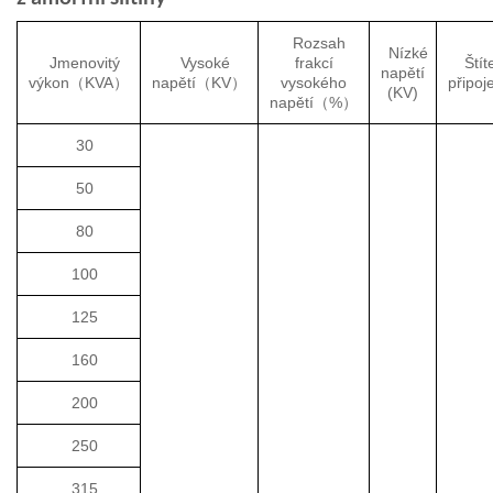
Rozsah
Nízké
Jmenovitý
Vysoké
frakcí
Štít
napětí
výkon（KVA）
napětí（KV）
vysokého
připoj
(KV)
napětí（%）
30
50
80
100
125
160
200
250
315