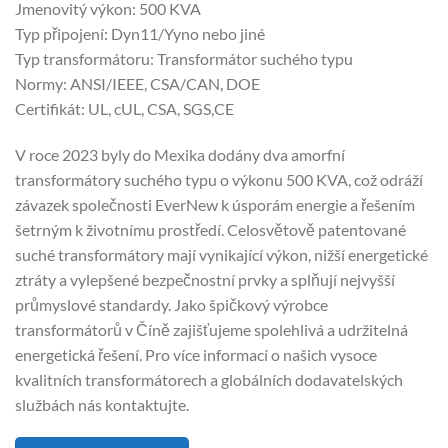
Jmenovitý výkon: 500 KVA
Typ připojení: Dyn11/Yyno nebo jiné
Typ transformátoru: Transformátor suchého typu
Normy: ANSI/IEEE, CSA/CAN, DOE
Certifikát: UL, cUL, CSA, SGS,CE
V roce 2023 byly do Mexika dodány dva amorfní
transformátory suchého typu o výkonu 500 KVA, což odráží
závazek společnosti EverNew k úsporám energie a řešením
šetrným k životnímu prostředí. Celosvětově patentované
suché transformátory mají vynikající výkon, nižší energetické
ztráty a vylepšené bezpečnostní prvky a splňují nejvyšší
průmyslové standardy. Jako špičkový výrobce
transformátorů v Číně zajišťujeme spolehlivá a udržitelná
energetická řešení. Pro více informací o našich vysoce
kvalitních transformátorech a globálních dodavatelských
službách nás kontaktujte.