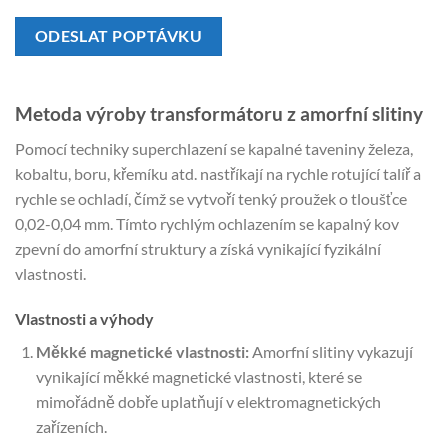
ODESLAT POPTÁVKU
Metoda výroby transformátoru z amorfní slitiny
Pomocí techniky superchlazení se kapalné taveniny železa,
kobaltu, boru, křemíku atd. nastříkají na rychle rotující talíř a
rychle se ochladí, čímž se vytvoří tenký proužek o tloušťce
0,02-0,04 mm. Tímto rychlým ochlazením se kapalný kov
zpevní do amorfní struktury a získá vynikající fyzikální
vlastnosti.
Vlastnosti a výhody
Měkké magnetické vlastnosti:
Amorfní slitiny vykazují
vynikající měkké magnetické vlastnosti, které se
mimořádně dobře uplatňují v elektromagnetických
zařízeních.