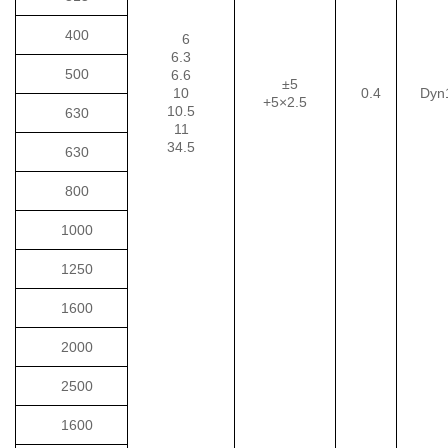
400
6
6.3
500
6.6
±5
10
0.4
Dyn
+5×2.5
10.5
630
11
34.5
630
800
1000
1250
1600
2000
2500
1600