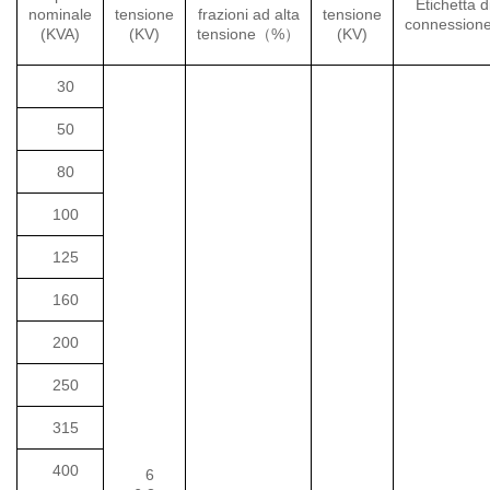
Etichetta d
nominale
tensione
frazioni ad alta
tensione
connession
(KVA)
(KV)
tensione（%）
(KV)
30
50
80
100
125
160
200
250
315
400
6