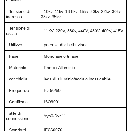
modello
Tensione di
10kv, 11kv, 13,8kv, 15kv, 20kv, 22kv, 30kv,
ingresso
33kv, 35kv
Tensione di
11KV, 220V, 380v, 440V, 480V, 400V, 415V
uscita
Utilizzo
potenza di distribuzione
Fase
Monofase o trifase
Materiale
Rame / Alluminio
conchiglia
lega di alluminio/acciaio inossidabile
Frequenza
Hz 50/60
Certificato
ISO9001
stile di
Yyn0/Dyn11
connessione
Standard
IEC60076