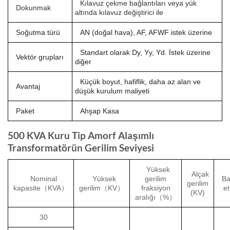
Kılavuz çekme bağlantıları veya yük
Dokunmak
altında kılavuz değiştirici ile
Soğutma türü
AN (doğal hava), AF, AFWF istek üzerine
Standart olarak Dy, Yy, Yd. İstek üzerine
Vektör grupları
diğer
Küçük boyut, hafiflik, daha az alan ve
Avantaj
düşük kurulum maliyeti
Paket
Ahşap Kasa
500 KVA Kuru Tip Amorf Alaşımlı
Transformatörün Gerilim Seviyesi
Yüksek
Alçak
Nominal
Yüksek
gerilim
Ba
gerilim
kapasite（KVA）
gerilim（KV）
fraksiyon
et
(KV)
aralığı（%）
30