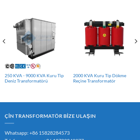
250 KVA - 9000 KVA Kuru Tip
2000 KVA Kuru Tip Dökme
Deniz Transformatörü
Reçine Transformatör
ÇİN TRANSFORMATÖR BİZE ULAŞIN
Whatsapp: +86 15828284573