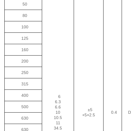
50
80
100
125
160
200
250
315
400
6
6.3
500
6.6
±5
10
0.4
D
+5×2.5
10.5
630
11
34.5
630