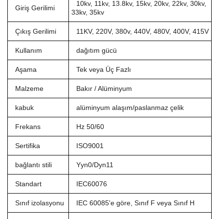
10kv, 11kv, 13.8kv, 15kv, 20kv, 22kv, 30kv,
Giriş Gerilimi
33kv, 35kv
Çıkış Gerilimi
11KV, 220V, 380v, 440V, 480V, 400V, 415V
Kullanım
dağıtım gücü
Aşama
Tek veya Üç Fazlı
Malzeme
Bakır / Alüminyum
kabuk
alüminyum alaşım/paslanmaz çelik
Frekans
Hz 50/60
Sertifika
ISO9001
bağlantı stili
Yyn0/Dyn11
Standart
IEC60076
Sınıf izolasyonu
IEC 60085'e göre, Sınıf F veya Sınıf H