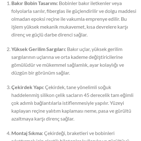
Bakır Bobin Tasarımı:
Bobinler bakır iletkenler veya
folyolarla sarılır, fiberglas ile güçlendirilir ve dolgu maddesi
olmadan epoksi reçine ile vakumla emprenye edilir. Bu
işlem yüksek mekanik mukavemet, kısa devrelere karşı
direnç ve güçlü darbe direnci sağlar.
Yüksek Gerilim Sargıları:
Bakır uçlar, yüksek gerilim
sargılarının uçlarına ve orta kademe değiştiricilerine
gömülüdür ve mükemmel sağlamlık, ayar kolaylığı ve
düzgün bir görünüm sağlar.
Çekirdek Yapı:
Çekirdek, tane yönelimli soğuk
haddelenmiş silikon çelik sacların 45 derecelik tam eğimli
çok adımlı bağlantılarla istiflenmesiyle yapılır. Yüzeyi
kaplayan reçine yalıtım kaplaması neme, pasa ve gürültü
azaltmaya karşı direnç sağlar.
Montaj Sıkma:
Çekirdeği, braketleri ve bobinleri
sıkıştırmak için elastik bileşenler kullanılır ve gürültüyü