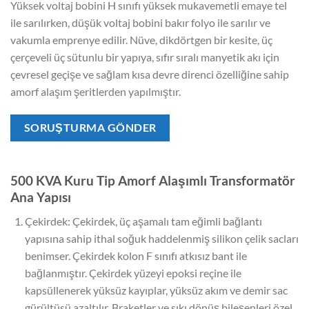
Yüksek voltaj bobini H sınıfı yüksek mukavemetli emaye tel
ile sarılırken, düşük voltaj bobini bakır folyo ile sarılır ve
vakumla emprenye edilir. Nüve, dikdörtgen bir kesite, üç
çerçeveli üç sütunlu bir yapıya, sıfır sıralı manyetik akı için
çevresel geçişe ve sağlam kısa devre direnci özelliğine sahip
amorf alaşım şeritlerden yapılmıştır.
SORUŞTURMA GÖNDER
500 KVA Kuru Tip Amorf Alaşımlı Transformatör
Ana Yapısı
Çekirdek: Çekirdek, üç aşamalı tam eğimli bağlantı
yapısına sahip ithal soğuk haddelenmiş silikon çelik sacları
benimser. Çekirdek kolon F sınıfı atkısız bant ile
bağlanmıştır. Çekirdek yüzeyi epoksi reçine ile
kapsüllenerek yüksüz kayıplar, yüksüz akım ve demir sac
gürültüsü azaltılır. Braketler ve sıkı dönüş bileşenleri özel