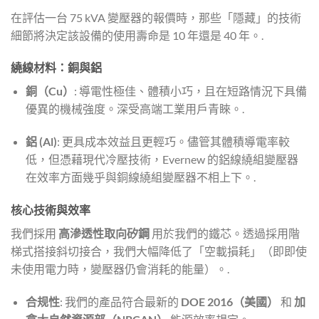
在評估一台 75 kVA 變壓器的報價時，那些「隱藏」的技術
細節將決定該設備的使用壽命是 10 年還是 40 年。.
繞線材料：銅與鋁
銅（Cu）
: 導電性極佳、體積小巧，且在短路情況下具備
優異的機械強度。深受高端工業用戶青睞。.
鋁 (Al)
: 更具成本效益且更輕巧。儘管其體積導電率較
低，但憑藉現代冷壓技術，Evernew 的鋁線繞組變壓器
在效率方面幾乎與銅線繞組變壓器不相上下。.
核心技術與效率
我們採用
高滲透性取向矽鋼
用於我們的鐵芯。透過採用階
梯式搭接斜切接合，我們大幅降低了「空載損耗」（即即使
未使用電力時，變壓器仍會消耗的能量）。.
合规性
: 我們的產品符合最新的
DOE 2016（美國）
和
加