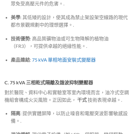
眾免受高壓元件的危害。.
美學
: 其低矮的設計，使其成為禁止架設架空線路的現代
都市景觀規劃中的理想選擇。.
技術優勢
: 高品質礦物油或可生物降解的植物油
（FR3），可提供卓越的絕緣性能。.
產品連結
:
75 kVA 單相地面安裝式變壓器
C. 75 kVA 三相乾式隔離及諧波抑制變壓器
對於醫院、資料中心和實驗室等室內環境而言，油冷式空調
機組會構成火災風險。正因如此，
干式
技術表現卓越。.
隔离
: 提供實體屏障，以防止噪音和電壓突波影響敏感設
備。.