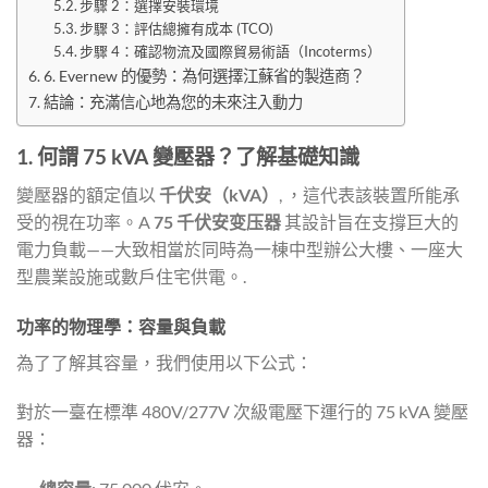
步驟 2：選擇安裝環境
步驟 3：評估總擁有成本 (TCO)
步驟 4：確認物流及國際貿易術語（Incoterms）
6. Evernew 的優勢：為何選擇江蘇省的製造商？
結論：充滿信心地為您的未來注入動力
1. 何謂 75 kVA 變壓器？了解基礎知識
變壓器的額定值以
千伏安（kVA）
, ，這代表該裝置所能承
受的視在功率。A
75 千伏安变压器
其設計旨在支撐巨大的
電力負載——大致相當於同時為一棟中型辦公大樓、一座大
型農業設施或數戶住宅供電。.
功率的物理學：容量與負載
為了了解其容量，我們使用以下公式：
對於一臺在標準 480V/277V 次級電壓下運行的 75 kVA 變壓
器：