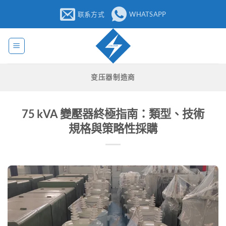
跳
联系方式
WHATSAPP
至
内
容
变压器制造商
75 kVA 變壓器終極指南：類型、技術
規格與策略性採購