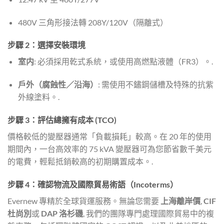
480V 三角形接法轉 208Y/120V（隔離式）
步驟 2：選擇安裝環境
室内
: 必須採用乾式系統，或使用高燃點液體（FR3）。.
戶外（腐蝕性／沿海）
: 需使用不鏽鋼儲槽及特殊的抗紫
外線塗料。.
步驟 3：評估總擁有成本 (TCO)
價格較低的變壓器通常「負載損耗」較高。在 20 年的使用
期間內，一台高效率的 75 kVA 變壓器可為您節省數千美元
的電費，輕鬆抵銷較高的初期購置成本。.
步驟 4：確認物流及國際貿易術語（Incoterms）
Evernew 專精於全球貨運服務。無論您需要
上海離岸價
,
CIF
杜尚別
或
DAP 洛杉磯
, 我們的團隊專門處理國際貿易中的複