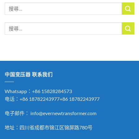
搜
尋
關
搜
鍵
尋
字:
關
鍵
字:
中国变压器 联系我们
Whatsapp：+86 15828284573
电话：+86 18782243977+86 18782243977
电子邮件：
info@evernewtransformer.com
地址：四川省成都市锦江区锦屏路780号