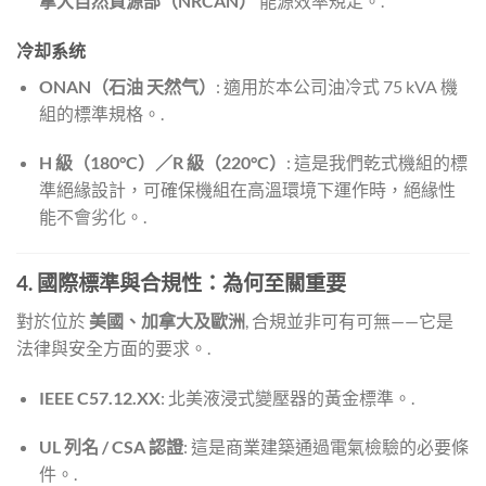
拿大自然資源部（NRCAN）
能源效率規定。.
冷却系统
ONAN（石油 天然气）
: 適用於本公司油冷式 75 kVA 機
組的標準規格。.
H 級（180°C）／R 級（220°C）
: 這是我們乾式機組的標
準絕緣設計，可確保機組在高溫環境下運作時，絕緣性
能不會劣化。.
4. 國際標準與合規性：為何至關重要
對於位於
美國、加拿大及歐洲
, 合規並非可有可無——它是
法律與安全方面的要求。.
IEEE C57.12.XX
: 北美液浸式變壓器的黃金標準。.
UL 列名 / CSA 認證
: 這是商業建築通過電氣檢驗的必要條
件。.