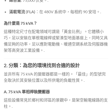
總容量
: 75,000 伏安。.
滿載電流 (FLA)
：在 480V 系統中，每相約 90 安培。.
為什麼是 75 kVA？
這種特定尺寸在配電領域可謂是「黃金比例」。它體積小
巧，足以安裝在單根電線桿或緊湊型地面基座上，同時又具
備足夠的功率，足以應對電動機、暖通空調系統及伺服器機
架等高突波工業設備。.
2. 分類：為您的環境找到合適的設計
並非所有 75 kVA 的變壓器都是一樣的。「最佳」的型號完
全取決於其安裝位置以及所供電的負載性質。.
A. 75 kVA 單相桿裝變壓器
這些設備常見於鄉村和郊區的景觀中，是架空輸電線路的支
柱。.