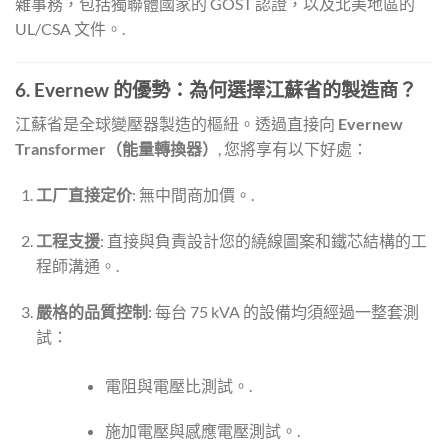
雜事務，包括獨聯體國家的 GOST 認證，以及北美地區的
UL/CSA 文件。.
6. Evernew 的優勢：為何選擇江蘇省的製造商？
江蘇省是全球變壓器製造的樞紐。透過直接向
Evernew
Transformer（能量轉換器）
, 您將享有以下好處：
工厂直接定价
: 無中間商加價。.
工程支援
: 直接與負責設計您的繞線圖案和鐵芯結構的工
程師溝通。.
嚴格的品質控制
: 每台 75 kVA 的設備均須經過一整套測
試：
電阻與電壓比測試。.
施加電壓與感應電壓測試。.