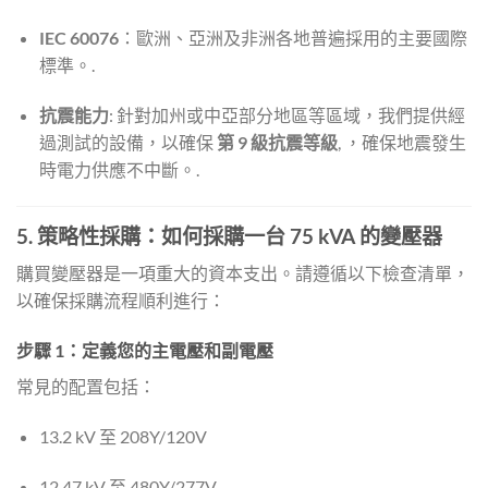
IEC 60076
：歐洲、亞洲及非洲各地普遍採用的主要國際
標準。.
抗震能力
: 針對加州或中亞部分地區等區域，我們提供經
過測試的設備，以確保
第 9 級抗震等級
, ，確保地震發生
時電力供應不中斷。.
5. 策略性採購：如何採購一台 75 kVA 的變壓器
購買變壓器是一項重大的資本支出。請遵循以下檢查清單，
以確保採購流程順利進行：
步驟 1：定義您的主電壓和副電壓
常見的配置包括：
13.2 kV 至 208Y/120V
12.47 kV 至 480Y/277V