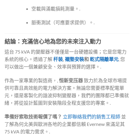
空載與滿載損耗測量。.
脈衝測試（可應要求提供）。.
結論：充滿信心地為您的未來注入動力
這台 75 kVA 的變壓器不僅僅是一台硬體設備；它是您電力
系統的核心。透過了解
杆装
,
襯墊安裝
和
乾式隔離單元
, 您
可以做出一個兼顧安全、效率與預算的選擇。.
作為一家專業的製造商，,
恒新变压器
致力於為全球市場提
供可靠且高效能的電力解決方案。無論您需要標準配電單
元，還是客製化的諧波抑制變壓器，我們的團隊都已準備就
緒，將從設計藍圖到安裝階段全程支援您的專案。.
準備好索取技術報價了嗎？
立即聯絡我們的銷售工程師
並
了解為何北美與歐洲各地的企業都信賴 Evernew 來滿足其
75 kVA 的電力需求。.