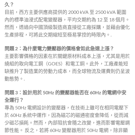
久？
目前，西方主要供應商提供的 2000 kVA 至 2500 kVA 範圍
內的標準油浸式配電變壓器，平均交期約為 12 至 18 個月。
然而，透過向中國頂級製造商直接從工廠採購，並藉由優化
生產排程，可將此交期縮短至極易掌控的時限內。.
問題 2：為什麼電力變壓器的價格會如此急速上漲？
主要影響價格的因素在於關鍵原材料成本上漲，尤其是用於
繞組的取向電工鋼（GOES）和電工銅。此外，工廠產能短
缺推升了製造業的勞動力成本，而全球物流及運費則仍呈波
動態勢。.
問題 3：設計用於 50Hz 的變壓器能否在 60Hz 的電網中安
全運行？
專為 50Hz 電網設計的變壓器，在技術上雖可在相同電壓下
於 60Hz 系統中運作，因為磁芯的磁通密度會降低，從而減
少磁芯損耗。然而，內部阻抗會隨之改變，進而影響電壓調
節性能。 反之，若將 60Hz 變壓器用於 50Hz 電網，除非顯