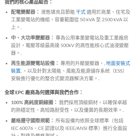
我們的核心產品組合：
配電變壓器：
液態填充且節能
干式
適用於商業、住宅及
工業變電站的機組，容量範圍從 50 kVA 至 2500 kVA 以
上。.
中、大功率變壓器：
專為公用事業變電站及重工業廠房
設計，電壓等級最高達 500kV 的高性能核心式油浸變壓
器。.
再生能源變電站設備：
專用的升壓變壓器，,
地面安裝式
裝置
, ，以及針對太陽能、風能及能源儲存系統（ESS）
安裝進行優化的整合式變流器解決方案。.
全球 EPC 廠商為何選擇與我們合作：
100% 高純度銅線圈：
我們採用頂級銅材，以確保卓越
的熱穩定性、高短路耐受性，以及優異的長期效率。.
嚴格遵守國際規範：
所有設備均依照全球標準（包括
IEC 60076、CE 認證以及 IEEE/ANSI 標準）進行全面設
計、製造及嚴格測試。.