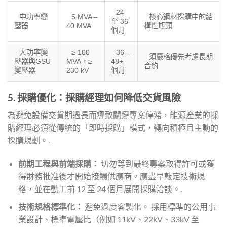
24
中功率變
5 MVA –
核心鋼材採購中的結
至 36
壓器
40 MVA
構性瓶頸
個月
大功率變
≥ 100
36 –
須嚴格優先考慮長期
壓器與GSU
MVA，≥
48+
合約
變壓器
230 kV
個月
5. 採購優化：採購經理如何降低交貨風險
為避免設備交貨期過長而導致關鍵專案停滯，能源產業的採
購經理必須從傳統的「即時採購」模式，轉向積極且主動的
採購規劃。.
前期工程與前端採購：
切勿等到最終專案取得許可或獲
得財務批准後才開始接觸供應商。應盡早敲定技術規
格，並在動工前 12 至 24 個月展開採購洽談。.
技術規格標準化：
避免過度客製化。 採用標準的公用事
業設計、標準電壓比（例如 11kV、22kV、33kV 至