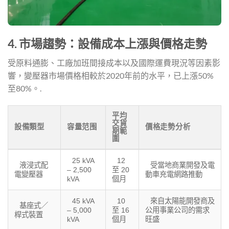
4. 市場趨勢：設備成本上漲與價格走勢
受原料通膨、工廠加班間接成本以及國際運費現況等因素影
響，變壓器市場價格相較於2020年前的水平，已上漲50%
至80%。.
平均
交貨
設備類型
容量范围
價格走勢分析
期範
圍
25 kVA
12
液浸式配
受當地商業開發及電
– 2,500
至 20
電變壓器
動車充電網路推動
kVA
個月
45 kVA
10
來自太陽能開發商及
基座式／
– 5,000
至 16
公用事業公司的需求
桿式裝置
kVA
個月
旺盛