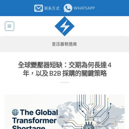
跳
联系方式
WHATSAPP
至
内
容
变压器制造商
全球變壓器短缺：交期為何長達 4
年，以及 B2B 採購的關鍵策略