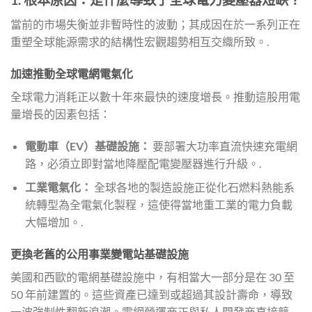
當前的市場失衡並非暫時性的波動；其成因在於一系列正在
重塑全球能源需求的結構性宏觀趨勢相互交織所致。.
加速推動全球電網電氣化
全球電力消耗正以數十年來最快的速度增長。推動這股用電
量增長的因素包括：
電動車（EV）基礎設施：
要部署大功率直流快速充電網
路，必須立即對當地降壓配電變壓器進行升級。.
工業電氣化：
全球各地的製造設施正從化石燃料熱能系
統轉型為全電氣化製程，這使得當地重工業的電力負載
大幅增加。.
更換老舊的公用事業變電站基礎設施
美國和西歐的電網基礎設施中，有相當大一部分是在 30 至
50 年前建置的。這些資產已達到或超過其設計壽命，導致
一波強制性翻新浪潮。電網營運商正與私人開發商直接競