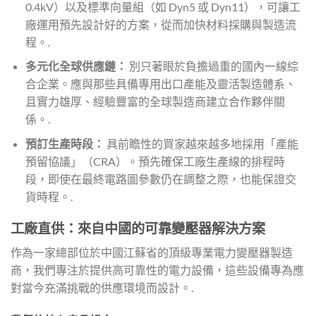
0.4kV）以及標準向量組（如 Dyn5 或 Dyn11），可讓工
廠運用預先設計好的方案，從而加快材料採購與製造流
程。.
多元化全球供應鏈：
別只著眼於負擔過重的國內一線綜
合企業。應與那些具備專用出口產能及靈活製造體系、
且實力雄厚、經驗豐富的全球製造商建立合作夥伴關
係。.
預訂生產時段：
具前瞻性的買家越來越多地採用「產能
預留協議」（CRA）。預先確保工廠生產線的排程時
段，即使在最終電路圖參數仍在調整之際，也能保證交
貨時程。.
工廠直供：來自中國的可靠變壓器解決方案
作為一家總部位於中國江蘇省的頂級專業電力變壓器製造
商，我們專注於提供高可靠性的電力設備，這些設備專為應
對當今充滿挑戰的供應環境而設計。.