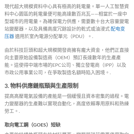
現代超大規模資料中心具有極高的耗電量。單一人工智慧資
料中心園區的耗電量便可能高達數百兆瓦——相當於一座中
型城市的用電量。為確保電力供應，需要數十台大容量變電
站變壓器，以及具備高度冗餘設計的乾式或油浸式
配电变
压器
適用於室內電源分配單元（PDU）。.
由於科技巨頭和超大規模開發商擁有龐大資金，他們正直接
向主要原始設備製造商（OEM）預訂長達數年的生產產
能。這使得中端市場的EPC公司、獨立發電商（IPP）以及
市政公用事業公司，在爭取製造名額時陷入困境。.
3. 物料供應鏈瓶頸與生產限制
提高高壓電氣設備的產能是一個緩慢且資本密集的過程。電
力變壓器的生產難以實現自動化，高度依賴專用原料和熟練
勞工。.
取向電工鋼（GOES）短缺