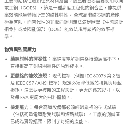
主要的結構性瓶頸在於材料層面。變壓器磁芯需要使用取向
電工鋼（GOES），這是一種高度工程化的鋼合金，能提供
高效能能量轉換所需的磁性特性。 全球高階磁芯鋼的產能
極為有限，而替代性的非取向鋼則無法滿足歐盟《生態設計
指令》或美國能源部（DOE）能效法規等嚴格的效率標
準。.
物質與監管壓力
繞線材料的揮發性：
高純度電解銅價格持續居高不下，
直接推高了銅線圈組件的原料成本。.
更嚴格的能效法規：
現代標準（例如 IEC 60076 第 2 級
及 IEEE C57 / ANSI 標準）規定必須降低鐵芯損耗與負載
損耗，這需要更複雜的工程設計、更大的鐵芯尺寸，以
及每 kVA 更龐大的材料體積。.
檢測能力：
每台高壓設備都必須經過嚴格的型式試驗
（包括衝量電壓耐受試驗和短路試驗）。工廠的測試區
已成為實際瓶頸，限制了每週的產能。.