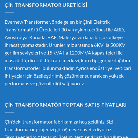
ÇIN TRANSFORMATÖR ÜRETICISI
Evernew Transformer, önde gelen bir
Çinli Elektrik
Transformatörü Üreticileri
30 yılı aşkın tecrübesi ile ABD,
Avustralya, Kanada, BAE, Malezya ve daha birçok ülkeye
ihracat yapmaktadır. Ürünlerimiz arasında 6KV ila 500KV
gerilim seviyeleri ve 15KVA ila 1200MVA kapasiteleri ile
masa üstü, direk üstü, trafo merkezi, kuru tip, güç ve dağıtım
transformatörleri bulunmaktadır. Ayrıca endüstriyel ve ticari
ihtiyaçlar için özelleştirilmiş çözümler sunarak en yüksek
performans ve güvenilirliği sağlıyoruz.
ÇIN TRANSFORMATÖR TOPTAN SATIŞ FIYATLARI
Çin'deki transformatör fabrikamıza hoş geldiniz. Sizi
transformatör projenizi görüşmeye davet ediyoruz.
Teknisyenlerimiz tasarım, üretim, test, sevkiyat, kurulum ve