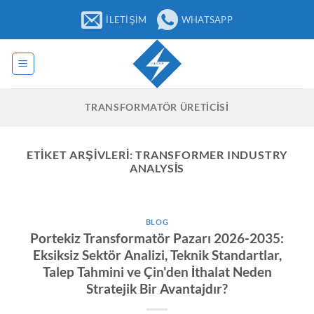
İçeriğe
İLETIŞIM
WHATSAPP
atla
TRANSFORMATÖR ÜRETICISI
ETIKET ARŞIVLERI:
TRANSFORMER INDUSTRY
ANALYSIS
BLOG
Portekiz Transformatör Pazarı 2026-2035:
Eksiksiz Sektör Analizi, Teknik Standartlar,
Talep Tahmini ve Çin'den İthalat Neden
Stratejik Bir Avantajdır?