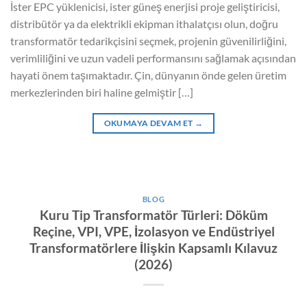
İster EPC yüklenicisi, ister güneş enerjisi proje geliştiricisi,
distribütör ya da elektrikli ekipman ithalatçısı olun, doğru
transformatör tedarikçisini seçmek, projenin güvenilirliğini,
verimliliğini ve uzun vadeli performansını sağlamak açısından
hayati önem taşımaktadır. Çin, dünyanın önde gelen üretim
merkezlerinden biri haline gelmiştir […]
OKUMAYA DEVAM ET
→
BLOG
Kuru Tip Transformatör Türleri: Döküm
Reçine, VPI, VPE, İzolasyon ve Endüstriyel
Transformatörlere İlişkin Kapsamlı Kılavuz
(2026)