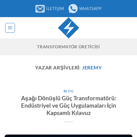
İçeriğe
İLETIŞIM
WHATSAPP
atla
TRANSFORMATÖR ÜRETICISI
YAZAR ARŞIVLERI:
JEREMY
BLOG
Aşağı Dönüşlü Güç Transformatörü:
Endüstriyel ve Güç Uygulamaları İçin
Kapsamlı Kılavuz