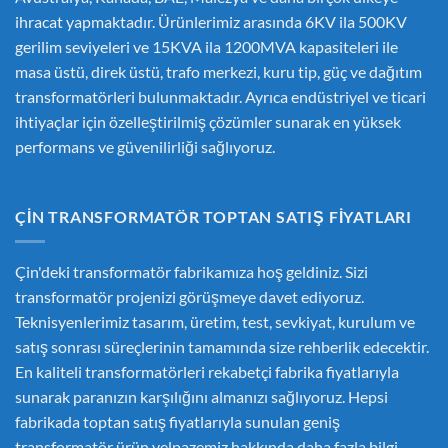
ihracat yapmaktadır. Ürünlerimiz arasında 6KV ila 500KV
gerilim seviyeleri ve 15KVA ila 1200MVA kapasiteleri ile
masa üstü, direk üstü, trafo merkezi, kuru tip, güç ve dağıtım
transformatörleri bulunmaktadır. Ayrıca endüstriyel ve ticari
ihtiyaçlar için özelleştirilmiş çözümler sunarak en yüksek
performans ve güvenilirliği sağlıyoruz.
ÇIN TRANSFORMATÖR TOPTAN SATIŞ FIYATLARI
Çin'deki transformatör fabrikamıza hoş geldiniz. Sizi
transformatör projenizi görüşmeye davet ediyoruz.
Teknisyenlerimiz tasarım, üretim, test, sevkiyat, kurulum ve
satış sonrası süreçlerinin tamamında size rehberlik edecektir.
En kaliteli transformatörleri rekabetçi fabrika fiyatlarıyla
sunarak paranızın karşılığını almanızı sağlıyoruz. Hepsi
fabrikada toptan satış fiyatlarıyla sunulan geniş
transformatör ürün yelpazemiz hakkında daha fazla bilgi