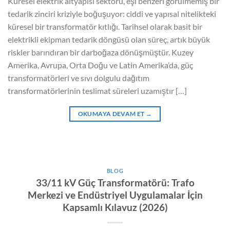
Küresel elektrik altyapısı sektörü, eşi benzeri görülmemiş bir
tedarik zinciri kriziyle boğuşuyor: ciddi ve yapısal nitelikteki
küresel bir transformatör kıtlığı. Tarihsel olarak basit bir
elektrikli ekipman tedarik döngüsü olan süreç, artık büyük
riskler barındıran bir darboğaza dönüşmüştür. Kuzey
Amerika, Avrupa, Orta Doğu ve Latin Amerika’da, güç
transformatörleri ve sıvı dolgulu dağıtım
transformatörlerinin teslimat süreleri uzamıştır […]
OKUMAYA DEVAM ET
→
BLOG
33/11 kV Güç Transformatörü: Trafo
Merkezi ve Endüstriyel Uygulamalar İçin
Kapsamlı Kılavuz (2026)