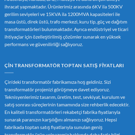
ihracat yapmaktadır. Ürünlerimiz arasında 6KV ila 500KV
gerilim seviyeleri ve 15KVA ila 1200MVA kapasiteleri ile
masa üstü, direk üstü, trafo merkezi, kuru tip, güç ve dağıtım
transformatörleri bulunmaktadır. Ayrıca endüstriyel ve ticari
ihtiyaçlar için özelleştirilmiş çözümler sunarak en yüksek
performans ve güvenilirliği sağlıyoruz.
ÇIN TRANSFORMATÖR TOPTAN SATIŞ FIYATLARI
Çin'deki transformatör fabrikamıza hoş geldiniz. Sizi
transformatör projenizi görüşmeye davet ediyoruz.
Teknisyenlerimiz tasarım, üretim, test, sevkiyat, kurulum ve
satış sonrası süreçlerinin tamamında size rehberlik edecektir.
En kaliteli transformatörleri rekabetçi fabrika fiyatlarıyla
sunarak paranızın karşılığını almanızı sağlıyoruz. Hepsi
fabrikada toptan satış fiyatlarıyla sunulan geniş
transformatör ürün yelpazemiz hakkında daha fazla bilgi