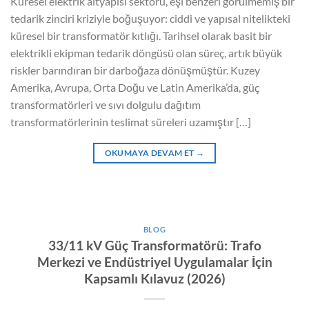
Küresel elektrik altyapısı sektörü, eşi benzeri görülmemiş bir
tedarik zinciri kriziyle boğuşuyor: ciddi ve yapısal nitelikteki
küresel bir transformatör kıtlığı. Tarihsel olarak basit bir
elektrikli ekipman tedarik döngüsü olan süreç, artık büyük
riskler barındıran bir darboğaza dönüşmüştür. Kuzey
Amerika, Avrupa, Orta Doğu ve Latin Amerika’da, güç
transformatörleri ve sıvı dolgulu dağıtım
transformatörlerinin teslimat süreleri uzamıştır […]
OKUMAYA DEVAM ET
→
BLOG
33/11 kV Güç Transformatörü: Trafo
Merkezi ve Endüstriyel Uygulamalar İçin
Kapsamlı Kılavuz (2026)