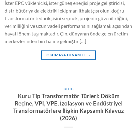
İster EPC yüklenicisi, ister güneş enerjisi proje geliştiricisi,
distribütör ya da elektrikli ekipman ithalatçısı olun, doğru
transformatör tedarikçisini seçmek, projenin güvenilirliğini,
verimliliğini ve uzun vadeli performansını sağlamak açısından
hayati önem taşımaktadır. Çin, dünyanın önde gelen üretim
merkezlerinden biri haline gelmiştir […]
OKUMAYA DEVAM ET
→
BLOG
Kuru Tip Transformatör Türleri: Döküm
Reçine, VPI, VPE, İzolasyon ve Endüstriyel
Transformatörlere İlişkin Kapsamlı Kılavuz
(2026)