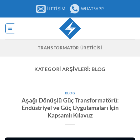
İçeriğe
İLETIŞIM
WHATSAPP
atla
TRANSFORMATÖR ÜRETICISI
KATEGORI ARŞIVLERI:
BLOG
BLOG
Aşağı Dönüşlü Güç Transformatörü:
Endüstriyel ve Güç Uygulamaları İçin
Kapsamlı Kılavuz