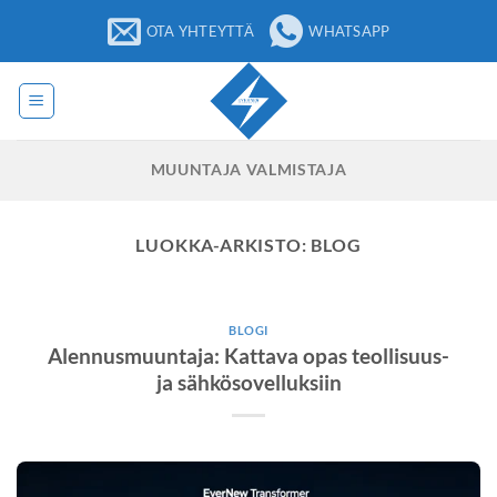
Siirry
OTA YHTEYTTÄ
WHATSAPP
sisältöön
MUUNTAJA VALMISTAJA
LUOKKA-ARKISTO:
BLOG
BLOGI
Alennusmuuntaja: Kattava opas teollisuus-
ja sähkösovelluksiin