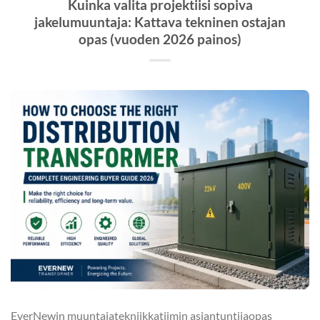
Kuinka valita projektiisi sopiva
jakelumuuntaja: Kattava tekninen ostajan
opas (vuoden 2026 painos)
EverNewin muuntajatekniikkatiimin asiantuntijaopas