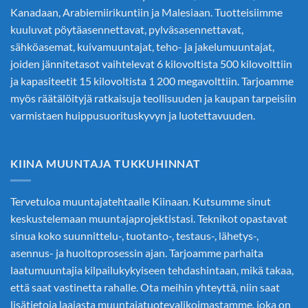
Kanadaan, Arabiemiirikuntiin ja Malesiaan. Tuotteisiimme
kuuluvat pöytäasennettavat, pylväsasennettavat,
sähköasemat, kuivamuuntajat, teho- ja jakelumuuntajat,
joiden jännitetasot vaihtelevat 6 kilovoltista 500 kilovolttiin
ja kapasiteetit 15 kilovoltista 1 200 megavolttiin. Tarjoamme
myös räätälöityjä ratkaisuja teollisuuden ja kaupan tarpeisiin
varmistaen huippusuorituskyvyn ja luotettavuuden.
KIINA MUUNTAJA TUKKUHINNAT
Tervetuloa muuntajatehtaalle Kiinaan. Kutsumme sinut
keskustelemaan muuntajaprojektistasi. Teknikot opastavat
sinua koko suunnittelu-, tuotanto-, testaus-, lähetys-,
asennus- ja huoltoprosessin ajan. Tarjoamme parhaita
laatumuuntajia kilpailukykyiseen tehdashintaan, mikä takaa,
että saat vastinetta rahalle. Ota meihin yhteyttä, niin saat
lisätietoja laajasta muuntajatuotevalikoimastamme, joka on