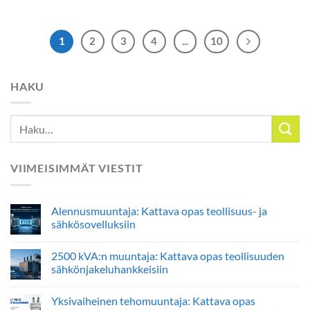
1
2
3
4
...
10
HAKU
VIIMEISIMMÄT VIESTIT
Alennusmuuntaja: Kattava opas teollisuus- ja
sähkösovelluksiin
2500 kVA:n muuntaja: Kattava opas teollisuuden
sähkönjakeluhankkeisiin
Yksivaiheinen tehomuuntaja: Kattava opas