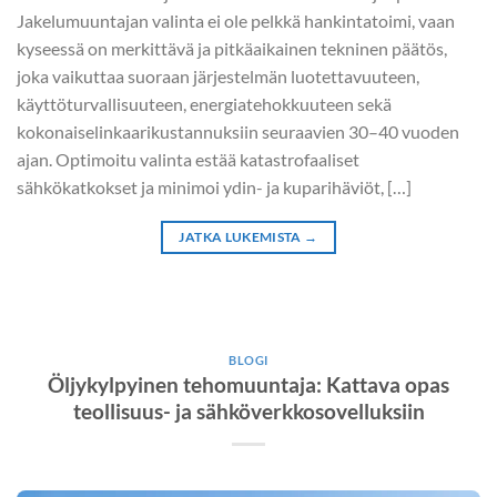
Jakelumuuntajan valinta ei ole pelkkä hankintatoimi, vaan
kyseessä on merkittävä ja pitkäaikainen tekninen päätös,
joka vaikuttaa suoraan järjestelmän luotettavuuteen,
käyttöturvallisuuteen, energiatehokkuuteen sekä
kokonaiselinkaarikustannuksiin seuraavien 30–40 vuoden
ajan. Optimoitu valinta estää katastrofaaliset
sähkökatkokset ja minimoi ydin- ja kuparihäviöt, […]
JATKA LUKEMISTA
→
BLOGI
Öljykylpyinen tehomuuntaja: Kattava opas
teollisuus- ja sähköverkkosovelluksiin