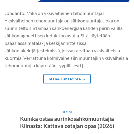
Johdanto: Mikä on yksivaiheinen tehomuuntaja?
Yksivaiheinen tehomuuntaja on sähkömuuntaja, joka on
suunniteltu siirtämään sähköenergiaa kahden piirin välillä
sähkömagneettisen induktion avulla. Sitä käytetään
pääasiassa matala- ja keskijännitteisissä
sähkönjakelujärjestelmissä, joissa tarvitaan yksivaiheisia
kuormia. Verrattuna kolmivaiheisiin muuntajiin yksivaiheisia
tehomuuntajia käytetään tyypillisesti […]
JATKA LUKEMISTA
→
BLOGI
Kuinka ostaa aurinkosähkömuuntajia
Kiinasta: Kattava ostajan opas (2026)