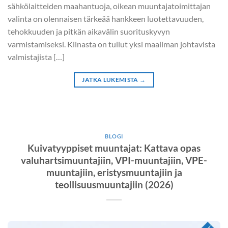
sähkölaitteiden maahantuoja, oikean muuntajatoimittajan
valinta on olennaisen tärkeää hankkeen luotettavuuden,
tehokkuuden ja pitkän aikavälin suorituskyvyn
varmistamiseksi. Kiinasta on tullut yksi maailman johtavista
valmistajista […]
JATKA LUKEMISTA
→
BLOGI
Kuivatyyppiset muuntajat: Kattava opas
valuhartsimuuntajiin, VPI-muuntajiin, VPE-
muuntajiin, eristysmuuntajiin ja
teollisuusmuuntajiin (2026)