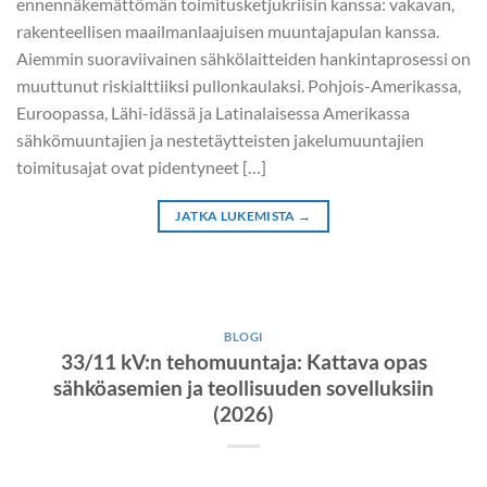
ennennäkemättömän toimitusketjukriisin kanssa: vakavan,
rakenteellisen maailmanlaajuisen muuntajapulan kanssa.
Aiemmin suoraviivainen sähkölaitteiden hankintaprosessi on
muuttunut riskialttiiksi pullonkaulaksi. Pohjois-Amerikassa,
Euroopassa, Lähi-idässä ja Latinalaisessa Amerikassa
sähkömuuntajien ja nestetäytteisten jakelumuuntajien
toimitusajat ovat pidentyneet […]
JATKA LUKEMISTA
→
BLOGI
33/11 kV:n tehomuuntaja: Kattava opas
sähköasemien ja teollisuuden sovelluksiin
(2026)