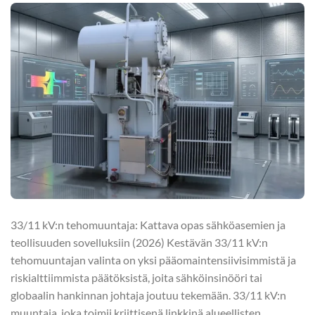
33/11 kV:n tehomuuntaja: Kattava opas sähköasemien ja
teollisuuden sovelluksiin (2026) Kestävän 33/11 kV:n
tehomuuntajan valinta on yksi pääomaintensiivisimmistä ja
riskialttiimmista päätöksistä, joita sähköinsinööri tai
globaalin hankinnan johtaja joutuu tekemään. 33/11 kV:n
muuntaja, joka toimii kriittisenä linkkinä alueellisten