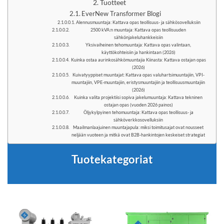
Tuotteet
EverNew Transformer Blogi
Alennusmuuntaja: Kattava opas teollisuus- ja sähkösovelluksiin
2500 kVA:n muuntaja: Kattava opas teollisuuden
sähkönjakeluhankkeisiin
Yksivaiheinen tehomuuntaja: Kattava opas valintaan,
käyttökohteisiin ja hankintaan (2026)
Kuinka ostaa aurinkosähkömuuntajia Kiinasta: Kattava ostajan opas
(2026)
Kuivatyyppiset muuntajat: Kattava opas valuhartsimuuntajiin, VPI-
muuntajiin, VPE-muuntajiin, eristysmuuntajiin ja teollisuusmuuntajiin
(2026)
Kuinka valita projektiisi sopiva jakelumuuntaja: Kattava tekninen
ostajan opas (vuoden 2026 painos)
Öljykylpyinen tehomuuntaja: Kattava opas teollisuus- ja
sähköverkkosovelluksiin
Maailmanlaajuinen muuntajapula: miksi toimitusajat ovat nousseet
neljään vuoteen ja mitkä ovat B2B-hankintojen keskeiset strategiat
Tuotekategoriat