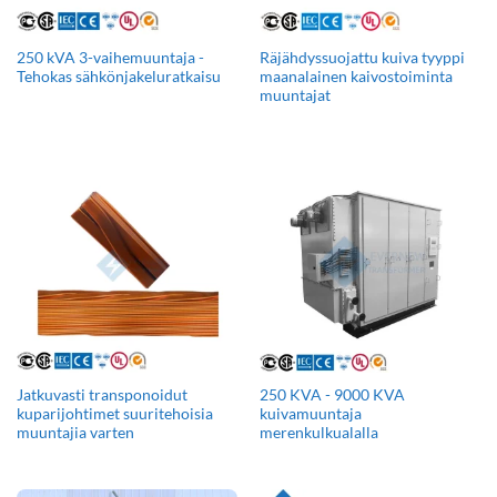
250 kVA 3-vaihemuuntaja -
Räjähdyssuojattu kuiva tyyppi
Tehokas sähkönjakeluratkaisu
maanalainen kaivostoiminta
muuntajat
Jatkuvasti transponoidut
250 KVA - 9000 KVA
kuparijohtimet suuritehoisia
kuivamuuntaja
muuntajia varten
merenkulkualalla