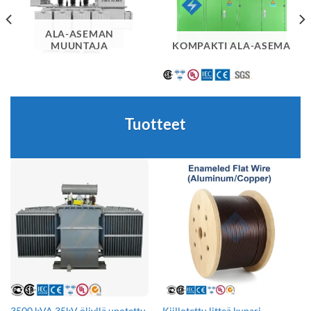
ALA-ASEMAN
MUUNTAJA
KOMPAKTI ALA-ASEMA
Tuotteet
3500 kVA 35kV öljyllä upotettu
Kiillotettu litteä kupari-