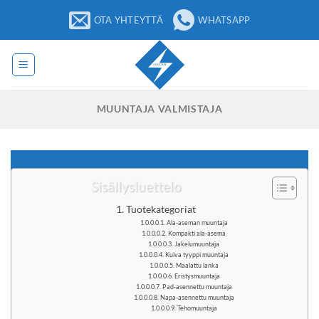
Siirry
OTA YHTEYTTÄ
WHATSAPP
sisältöön
MUUNTAJA VALMISTAJA
Sisällysluettelo
Tuotekategoriat
Ala-aseman muuntaja
Kompakti ala-asema
Jakelumuuntaja
Kuiva tyyppi muuntaja
Maalattu lanka
Eristysmuuntaja
Pad-asennettu muuntaja
Napa-asennettu muuntaja
Tehomuuntaja