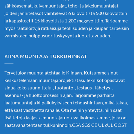
sähköasemat, kuivamuuntajat, teho- ja jakelumuuntajat,
joiden jännitetasot vaihtelevat 6 kilovoltista 500 kilovolttiin
ja kapasiteetit 15 kilovoltista 1 200 megavolttiin. Tarjoamme
myös räätälöityjä ratkaisuja teollisuuden ja kaupan tarpeisiin
varmistaen huippusuorituskyvyn ja luotettavuuden.
KIINA MUUNTAJA TUKKUHINNAT
Tervetuloa muuntajatehtaalle Kiinaan. Kutsumme sinut
keskustelemaan muuntajaprojektistasi. Teknikot opastavat
sinua koko suunnittelu-, tuotanto-, testaus-, lähetys-,
asennus- ja huoltoprosessin ajan. Tarjoamme parhaita
laatumuuntajia kilpailukykyiseen tehdashintaan, mikä takaa,
että saat vastinetta rahalle. Ota meihin yhteyttä, niin saat
lisätietoja laajasta muuntajatuotevalikoimastamme, joka on
saatavana tehtaan tukkuhinnoin.CSA SGS CE UL cUL GOST