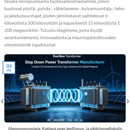
tasalla monipuolisesta tuotevalikoimastamme, johon
kuuluvat pöytä-, pylväs-, sähköasema-, kuivamuuntaja-, teho-
ja jakelumuuntajat, joiden jännitetasot vaihtelevat 6
kilovoltista 500 kilovolttiin ja kapasiteetit 15 kilovoltista 1
200 megavolttiin. Tutustu blogiimme, josta löydät
asiantuntemusta, innovaatioita ja muuntajateollisuuden
viimeisimmät tapahtumat.
03
elo
Alennusmuuntaja: Kattava opas teollisuus- ja sähkösovelluksiin