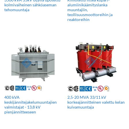
kolmivaiheinen sähköaseman
alumiinikäämityslanka
tehomuuntaja
muuntajiin,
teollisuusmoottoreihin ja
reaktoreihin
400 kVA
2,5-20 MVA 33/11 kV
keskijännitejakelumuuntajien
korkeajännitteinen valettu kelan
valmistajat - 13,8 kV
kuivamuuntaja
pienjännitteeseen