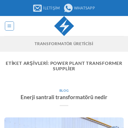
İçeriğe
İLETIŞIM
WHATSAPP
atla
TRANSFORMATÖR ÜRETICISI
ETIKET ARŞIVLERI:
POWER PLANT TRANSFORMER
SUPPLIER
BLOG
Enerji santrali transformatörü nedir