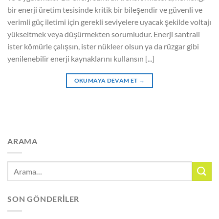
bir enerji üretim tesisinde kritik bir bileşendir ve güvenli ve
verimli güç iletimi için gerekli seviyelere uyacak şekilde voltajı
yükseltmek veya düşürmekten sorumludur. Enerji santrali
ister kömürle çalışsın, ister nükleer olsun ya da rüzgar gibi
yenilenebilir enerji kaynaklarını kullansın [...]
OKUMAYA DEVAM ET
→
ARAMA
SON GÖNDERILER