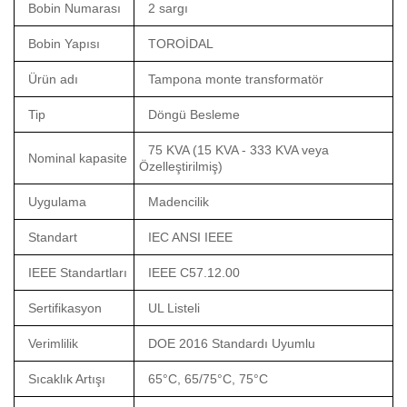
Bobin Numarası
2 sargı
Bobin Yapısı
TOROİDAL
Ürün adı
Tampona monte transformatör
Tip
Döngü Besleme
75 KVA (15 KVA - 333 KVA veya
Nominal kapasite
Özelleştirilmiş)
Uygulama
Madencilik
Standart
IEC ANSI IEEE
IEEE Standartları
IEEE C57.12.00
Sertifikasyon
UL Listeli
Verimlilik
DOE 2016 Standardı Uyumlu
Sıcaklık Artışı
65°C, 65/75°C, 75°C