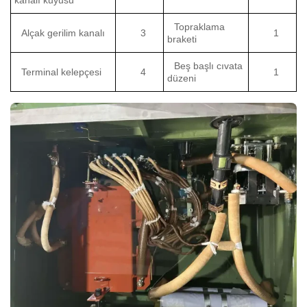
Topraklama
Alçak gerilim kanalı
3
1
braketi
Beş başlı cıvata
Terminal kelepçesi
4
1
düzeni