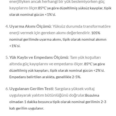
enerjiliyken ancak herhangi bir yük beslemiyorken güç
kayıplarını ölçer.
85°C'ye göre düzeltilmiş yüksüz kayıplar, tipik
olarak nominal gücün <1%'si.
Uyarma Akımı Ölçümü
: Yüksüz durumda transformatöre
enerji vermek için gereken akımı değerlendirir.
105%
nominal gerilimde uyarma akımı, tipik olarak nominal akımın
<1%'si.
Yük Kaybı ve Empedans Ölçümü
: Tam yük koşulları
altında güç kayıplarını ve empedansı ölçer.
85°C'ye göre
düzeltilmiş yük kayıpları, tipik olarak nominal gücün <2%'si.
Empedans belirtilen aralıkta, genellikle 2-5%.
Uygulanan Gerilim Testi
: Sargılara yüksek voltaj
uygulayarak yalıtım bütünlüğünü doğrular.
Bozulma
olmadan 1 dakika boyunca tipik olarak nominal gerilimin 2-3
katı gerilim uygulanır.