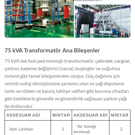
75 kVA Transformatör
Ana Bileşenler
75 kVA tek fazlı ped montajlı transformatör, çekirdek, sargılar,
yalıtım, kademe değiştirici (varsa), buşingler ve soğutma
sistemi gibi temel bileşenlerden oluşur. Güç dağıtımı için
verimli voltaj dönüşümüne yardımcı olan ve yağ depolama
tankı ve röleler ve basınç tahliye valfleri gibi koruma cihazları
gibi özelliklerle güvenlik ve güvenilirlik sağlayan yalıtım yağı
ile doldurulur.
AKSESUAR ADI
MIKTAR
AKSESUAR ADI
MIKTAR
Yer küreği
İsim Levhası
1
2
terminali