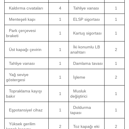
Kaldırma cıvataları
4
Tahliye vanası
1
Menteşeli kapı
1
ELSP sigortası
1
Park çerçevesi
1
Kartuş sigortası
1
braketi
İki konumlu LB
Üst kapağı çevirin
1
2
anahtarı
Tahliye vanası
1
Damlama tavası
1
Yağ seviye
1
İşleme
2
göstergesi
Topraklama kayışı
Musluk
1
1
bakır
değiştirici
Doldurma
Eşpotansiyel cihaz
1
1
tapası
Yüksek gerilim
2
Toz kapağı eki
2
kanalı kuyusu