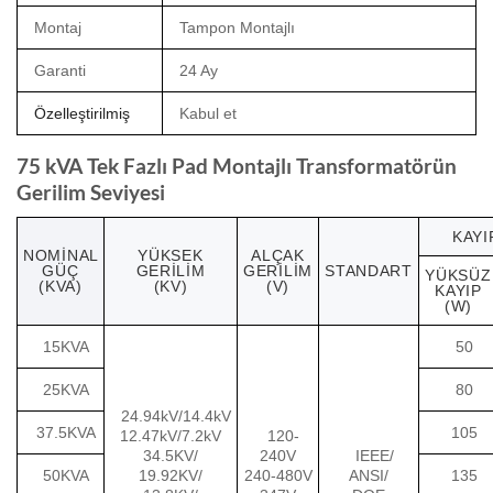
Montaj
Tampon Montajlı
Garanti
24 Ay
Özelleştirilmiş
Kabul et
75 kVA Tek Fazlı Pad Montajlı Transformatörün
Gerilim Seviyesi
KAYI
NOMINAL
YÜKSEK
ALÇAK
GÜÇ
GERILIM
GERILIM
STANDART
YÜKSÜZ
(KVA)
(KV)
(V)
KAYIP
(W)
15KVA
50
25KVA
80
24.94kV/14.4kV
37.5KVA
105
12.47kV/7.2kV
120-
34.5KV/
240V
IEEE/
50KVA
19.92KV/
240-480V
ANSI/
135