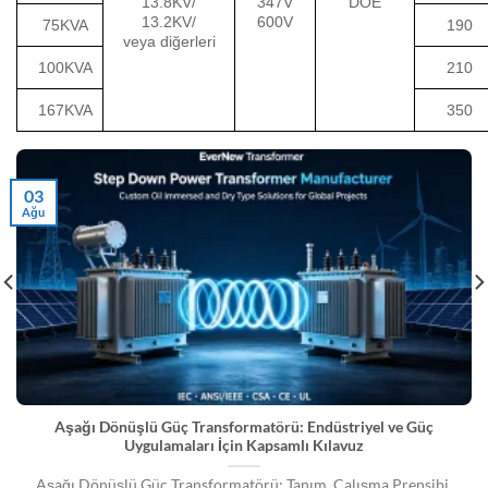
13.8KV/
347V
DOE
13.2KV/
600V
75KVA
190
veya diğerleri
100KVA
210
167KVA
350
03
Ağu
Aşağı Dönüşlü Güç Transformatörü: Endüstriyel ve Güç
Uygulamaları İçin Kapsamlı Kılavuz
Aşağı Dönüşlü Güç Transformatörü: Tanım, Çalışma Prensibi,