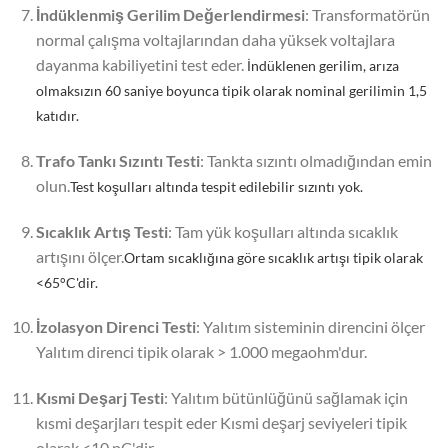
İndüklenmiş Gerilim Değerlendirmesi
: Transformatörün
normal çalışma voltajlarından daha yüksek voltajlara
dayanma kabiliyetini test eder.
İndüklenen gerilim, arıza
olmaksızın 60 saniye boyunca tipik olarak nominal gerilimin 1,5
katıdır.
Trafo Tankı Sızıntı Testi
: Tankta sızıntı olmadığından emin
olun.
Test koşulları altında tespit edilebilir sızıntı yok.
Sıcaklık Artış Testi
: Tam yük koşulları altında sıcaklık
artışını ölçer.
Ortam sıcaklığına göre sıcaklık artışı tipik olarak
<65°C'dir.
İzolasyon Direnci Testi
: Yalıtım sisteminin direncini ölçer
Yalıtım direnci tipik olarak > 1.000 megaohm'dur.
Kısmi Deşarj Testi
: Yalıtım bütünlüğünü sağlamak için
kısmi deşarjları tespit eder Kısmi deşarj seviyeleri tipik
olarak <10 pC'dir.