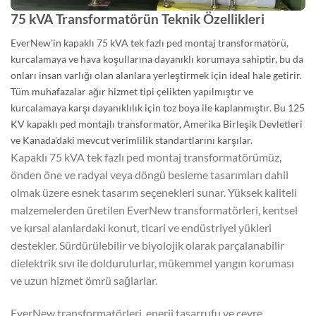
75 kVA Transformatörün Teknik Özellikleri
EverNew'in kapaklı 75 kVA tek fazlı ped montaj transformatörü,
kurcalamaya ve hava koşullarına dayanıklı korumaya sahiptir, bu da
onları insan varlığı olan alanlara yerleştirmek için ideal hale getirir.
Tüm muhafazalar ağır hizmet tipi çelikten yapılmıştır ve
kurcalamaya karşı dayanıklılık için toz boya ile kaplanmıştır. Bu 125
KV kapaklı ped montajlı transformatör, Amerika Birleşik Devletleri
ve Kanada'daki mevcut verimlilik standartlarını karşılar.
Kapaklı 75 kVA tek fazlı ped montaj transformatörümüz,
önden öne ve radyal veya döngü besleme tasarımları dahil
olmak üzere esnek tasarım seçenekleri sunar. Yüksek kaliteli
malzemelerden üretilen EverNew transformatörleri, kentsel
ve kırsal alanlardaki konut, ticari ve endüstriyel yükleri
destekler. Sürdürülebilir ve biyolojik olarak parçalanabilir
dielektrik sıvı ile doldurulurlar, mükemmel yangın koruması
ve uzun hizmet ömrü sağlarlar.
EverNew transformatörleri, enerji tasarrufu ve çevre