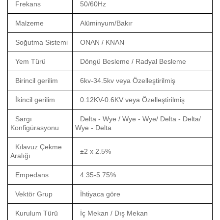
Frekans
50/60Hz
Malzeme
Alüminyum/Bakır
Soğutma Sistemi
ONAN / KNAN
Yem Türü
Döngü Besleme / Radyal Besleme
Birincil gerilim
6kv-34.5kv veya Özelleştirilmiş
İkincil gerilim
0.12KV-0.6KV veya Özelleştirilmiş
Sargı
Delta - Wye / Wye - Wye/ Delta - Delta/
Konfigürasyonu
Wye - Delta
Kılavuz Çekme
±2 x 2.5%
Aralığı
Empedans
4.35-5.75%
Vektör Grup
İhtiyaca göre
Kurulum Türü
İç Mekan / Dış Mekan