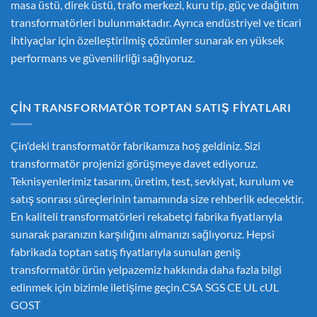
masa üstü, direk üstü, trafo merkezi, kuru tip, güç ve dağıtım
transformatörleri bulunmaktadır. Ayrıca endüstriyel ve ticari
ihtiyaçlar için özelleştirilmiş çözümler sunarak en yüksek
performans ve güvenilirliği sağlıyoruz.
ÇIN TRANSFORMATÖR TOPTAN SATIŞ FIYATLARI
Çin'deki transformatör fabrikamıza hoş geldiniz. Sizi
transformatör projenizi görüşmeye davet ediyoruz.
Teknisyenlerimiz tasarım, üretim, test, sevkiyat, kurulum ve
satış sonrası süreçlerinin tamamında size rehberlik edecektir.
En kaliteli transformatörleri rekabetçi fabrika fiyatlarıyla
sunarak paranızın karşılığını almanızı sağlıyoruz. Hepsi
fabrikada toptan satış fiyatlarıyla sunulan geniş
transformatör ürün yelpazemiz hakkında daha fazla bilgi
edinmek için bizimle iletişime geçin.CSA SGS CE UL cUL
GOST