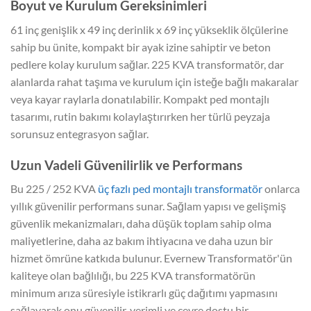
Boyut ve Kurulum Gereksinimleri
61 inç genişlik x 49 inç derinlik x 69 inç yükseklik ölçülerine
sahip bu ünite, kompakt bir ayak izine sahiptir ve beton
pedlere kolay kurulum sağlar. 225 KVA transformatör, dar
alanlarda rahat taşıma ve kurulum için isteğe bağlı makaralar
veya kayar raylarla donatılabilir. Kompakt ped montajlı
tasarımı, rutin bakımı kolaylaştırırken her türlü peyzaja
sorunsuz entegrasyon sağlar.
Uzun Vadeli Güvenilirlik ve Performans
Bu 225 / 252 KVA
üç fazlı ped montajlı transformatör
onlarca
yıllık güvenilir performans sunar. Sağlam yapısı ve gelişmiş
güvenlik mekanizmaları, daha düşük toplam sahip olma
maliyetlerine, daha az bakım ihtiyacına ve daha uzun bir
hizmet ömrüne katkıda bulunur. Evernew Transformatör'ün
kaliteye olan bağlılığı, bu 225 KVA transformatörün
minimum arıza süresiyle istikrarlı güç dağıtımı yapmasını
sağlayarak onu güvenilir, verimli ve çevre dostu bir