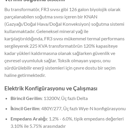
Bu transformatör, FR3 sıvısı gibi 126 galon biyolojik olarak
parçalanabilen soğutma sıvısı içeren bir KNAN
(Gazyağı/Doğal Hava/Doğal Konveksiyon) soğutma sistemi
kullanmaktadır. Geleneksel mineral yağ ile
karşılaştırıldığında, FR3 sıvısı mükemmel termal performans
sergileyerek 225 KVA transformatörün 120% kapasiteye
kadar yükleri kaldırmasına olanak sağlarken güvenlik ve
çevresel uyumluluk sağlar. Toksik olmayan yapısı, onu
sürdürülebilir enerji sistemleri için çevre dostu bir seçim
haline getirmektedir.
Elektrik Konfigürasyonu ve Çalışması
Birincil Gerilim
: 13200V, Üç fazlı Delta
İkincil Gerilim
: 480Y/277, Üç fazlı Wye-N konfigürasyonu
Empedans Aralığı
: 1.2% - 6.0%, tipik empedans değerleri
3.10% ile 5.75% arasındadır