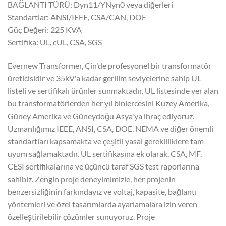
BAĞLANTI TÜRÜ: Dyn11/YNyn0 veya diğerleri
Standartlar: ANSI/IEEE, CSA/CAN, DOE
Güç Değeri: 225 KVA
Sertifika: UL, cUL, CSA, SGS
Evernew Transformer, Çin'de profesyonel bir transformatör
üreticisidir ve 35kV'a kadar gerilim seviyelerine sahip UL
listeli ve sertifikalı ürünler sunmaktadır. UL listesinde yer alan
bu transformatörlerden her yıl binlercesini Kuzey Amerika,
Güney Amerika ve Güneydoğu Asya'ya ihraç ediyoruz.
Uzmanlığımız IEEE, ANSI, CSA, DOE, NEMA ve diğer önemli
standartları kapsamakta ve çeşitli yasal gerekliliklere tam
uyum sağlamaktadır. UL sertifikasına ek olarak, CSA, MF,
CESI sertifikalarına ve üçüncü taraf SGS test raporlarına
sahibiz. Zengin proje deneyimimizle, her projenin
benzersizliğinin farkındayız ve voltaj, kapasite, bağlantı
yöntemleri ve özel tasarımlarda ayarlamalara izin veren
özelleştirilebilir çözümler sunuyoruz. Proje