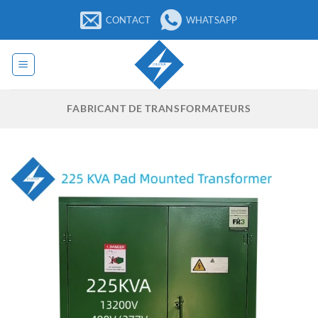
Passer
CONTACT
WHATSAPP
au
contenu
FABRICANT DE TRANSFORMATEURS