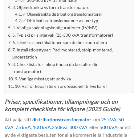
✅ 300-500 kVA transformator
3. Oljeindränkta vs torra transformatorer
✅ Oljeindränkta distributionstransformatorer
✅ Distributionstransformatorer av torr typ
4. Vanliga spänningskonfigurationer (LV/MV)
5. Typiskt prisintervall (25-500 kVA transformatorer)
6. Tekniska specifikationer som du bör kontrollera
7. Installationstyper: Pad-monterad, stolp-monterad,
understation
8. Checklista för inköp (innan du beställer din
transformator)
9. Vanliga misstag att undvika
10. Varför köpa från en professionell tillverkare?
Priser, specifikationer, tillämpningar och en
komplett checklista för köpare (2025 Guide)
Att välja rätt
distributionstransformator
-om
25 kVA
,
50
kVA
,
75 kVA
,
100 kVA
,
250kva
,
300 kVA
, eller
500 kVA
-är ett
av de viktigaste besluten för alla kommersiella, industriella