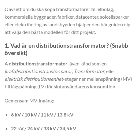
Oavsett om du ska köpa transformatorer till elbolag,
kommersiella byggnader, fabriker, datacenter, solcellsparker
eller elektrifiering av landsbygden hjälper den här guiden dig
att välja den bästa modellen för ditt projekt.
1. Vad är en distributionstransformator? (Snabb
översikt)
A
distributionstransformator
-även känd som en
kraftdistributionstransformator
,
Transformator
, eller
elektrisk distributionsenhet
-stegar ner mellanspänning (MV)
till lågspänning (LV) för slutanvändarens konsumtion.
Gemensam MV-ingång:
6 kV / 10 kV / 11 kV / 13,8 kV
22 kV / 24 kV / 33 kV / 34,5 kV