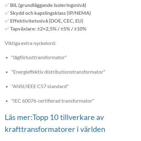
✅
BIL (grundläggande isoleringsnivå)
✅
Skydd och kapslingsklass (IP/NEMA)
✅
Effektivitetsnivå (DOE, CEC, EU)
✅
Tapväxlare: ±2×2,5% / ±5% / ±10%
Viktiga extra nyckelord:
"lågförlusttransformator"
"Energieffektiv distributionstransformator"
"ANSI/IEEE C57 standard"
"IEC 60076-certifierad transformator"
Läs mer:Topp 10 tillverkare av
krafttransformatorer i världen