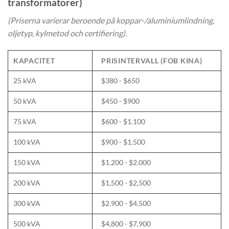
transformatorer)
(Priserna varierar beroende på koppar-/aluminiumlindning,
oljetyp, kylmetod och certifiering).
KAPACITET
PRISINTERVALL (FOB KINA)
25 kVA
$380 - $650
50 kVA
$450 - $900
75 kVA
$600 - $1.100
100 kVA
$900 - $1.500
150 kVA
$1.200 - $2.000
200 kVA
$1,500 - $2,500
300 kVA
$2.900 - $4.500
500 kVA
$4,800 - $7,900