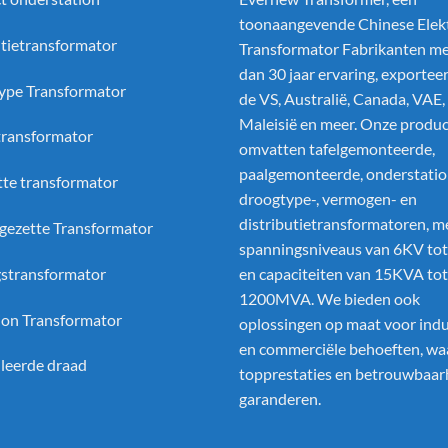
toonaangevende
Chinese Elek
utietransformator
Transformator Fabrikanten
me
dan 30 jaar ervaring, exportee
ype Transformator
de VS, Australië, Canada, VAE,
Maleisië en meer. Onze produ
etransformator
omvatten tafelgemonteerde,
paalgemonteerde, onderstatio
te transformator
droogtype-, vermogen- en
distributietransformatoren, m
gezette Transformator
spanningsniveaus van 6KV to
stransformator
en capaciteiten van 15KVA tot
1200MVA. We bieden ook
ion Transformator
oplossingen op maat voor indu
en commerciële behoeften, wa
leerde draad
topprestaties en betrouwbaar
garanderen.