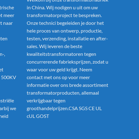
trische
in China. Wij nodigen u uit om uw
t meer
transformatorproject te bespreken.
rt naar
Onze technici begeleiden je door het
hele proces van ontwerp, productie,
cten
testen, verzending, installatie en after-
sales. Wij leveren de beste
n-,
kwaliteitstransformatoren tegen
concurrerende fabrieksprijzen, zodat u
et
waar voor uw geld krijgt. Neem
t 500KV
contact met ons op voor meer
informatie over ons brede assortiment
transformatorproducten, allemaal
striële
verkrijgbaar tegen
arbij we
groothandelprijzen.CSA SGS CE UL
heid
cUL GOST