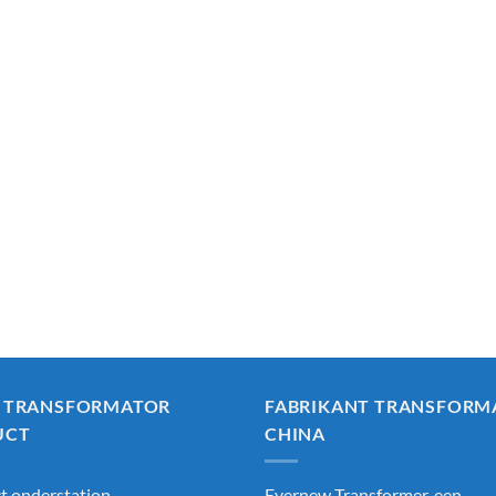
 TRANSFORMATOR
FABRIKANT TRANSFORM
UCT
CHINA
 onderstation
Evernew Transformer, een