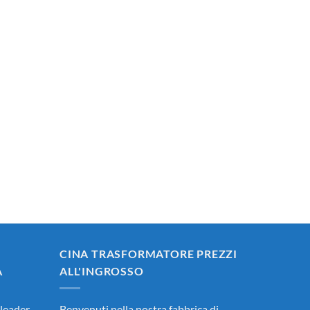
CINA TRASFORMATORE PREZZI
A
ALL'INGROSSO
leader
Benvenuti nella nostra fabbrica di