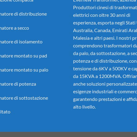
Produttori cinesi di trasformat
atore di distribuzione
elettrici
con oltre 30 anni di
esperienza, esporta negli Stati 
matore a secco
Australia, Canada, Emirati Arab
Malesia e altri paesi. I nostri p
matore di isolamento
comprendono trasformatori da
da palo, da sottostazione, a sec
matore montato su pad
potenza e di distribuzione, con l
tensione da 6KV a 500KV e ca
matore montato su palo
da 15KVA a 1200MVA. Offria
matore di potenza
anche soluzioni personalizzate
esigenze industriali e commerci
matore di sottostazione
garantendo prestazioni e affida
alto livello.
ltato