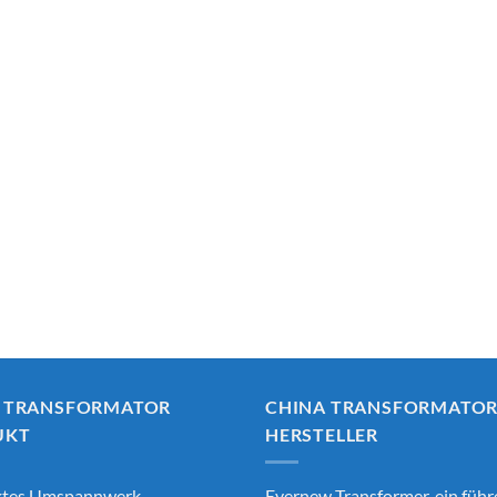
 TRANSFORMATOR
CHINA TRANSFORMATO
UKT
HERSTELLER
tes Umspannwerk
Evernew Transformer, ein füh