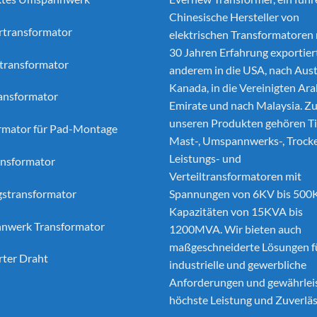
Chinesische Hersteller von
ertransformator
elektrischen Transformatoren
30 Jahren Erfahrung exportier
transformator
anderem in die USA, nach Aust
Kanada, in die Vereinigten Ar
ansformator
Emirate und nach Malaysia. Z
unseren Produkten gehören Ti
rmator für Pad-Montage
Mast-, Umspannwerks-, Trocke
Leistungs- und
nsformator
Verteiltransformatoren mit
gstransformator
Spannungen von 6KV bis 500
Kapazitäten von 15KVA bis
nwerk Transformator
1200MVA. Wir bieten auch
maßgeschneiderte Lösungen f
rter Draht
industrielle und gewerbliche
Anforderungen und gewährlei
höchste Leistung und Zuverläs