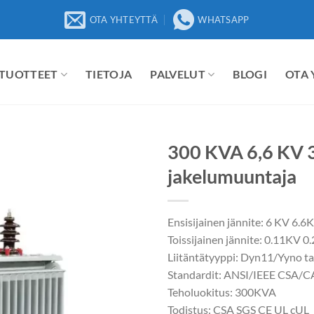
OTA YHTEYTTÄ
WHATSAPP
TUOTTEET
TIETOJA
PALVELUT
BLOGI
OTA
300 KVA 6,6 KV 3
jakelumuuntaja
Ensisijainen jännite: 6 KV 6.6
Toissijainen jännite: 0.11KV
Liitäntätyyppi: Dyn11/Yyno t
Standardit: ANSI/IEEE CSA/
Teholuokitus: 300KVA
Todistus: CSA SGS CE UL cUL