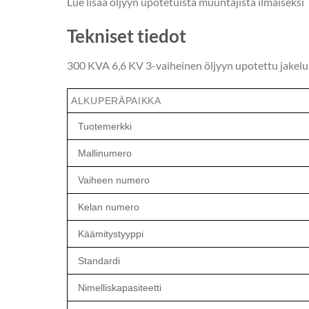
Lue lisää öljyyn upotetuista muuntajista ilmaiseks
Tekniset tiedot
300 KVA 6,6 KV 3-vaiheinen öljyyn upotettu jakelum
ALKUPERÄPAIKKA
Tuotemerkki
Mallinumero
Vaiheen numero
Kelan numero
Käämitystyyppi
Standardi
Nimelliskapasiteetti