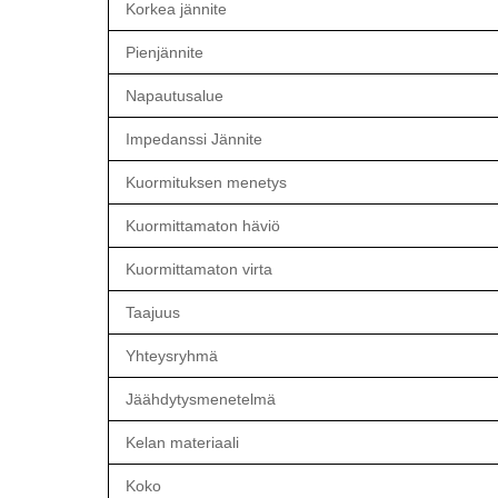
Korkea jännite
Pienjännite
Napautusalue
Impedanssi Jännite
Kuormituksen menetys
Kuormittamaton häviö
Kuormittamaton virta
Taajuus
Yhteysryhmä
Jäähdytysmenetelmä
Kelan materiaali
Koko