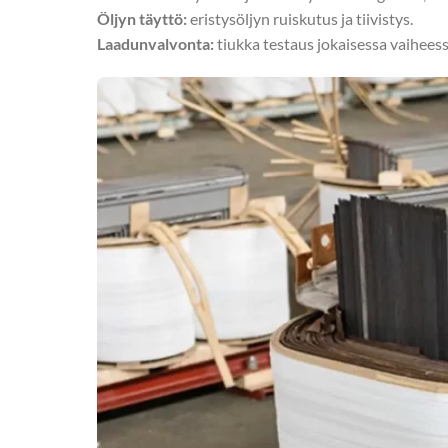
Öljyn täyttö:
eristysöljyn ruiskutus ja tiivistys.
Laadunvalvonta:
tiukka testaus jokaisessa vaihee