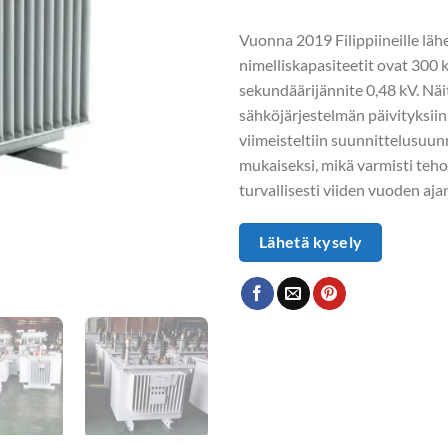
Vuonna 2019 Filippiineille läh
nimelliskapasiteetit ovat 300 
sekundäärijännite 0,48 kV. Näi
sähköjärjestelmän päivityksiin
viimeisteltiin suunnittelusuun
mukaiseksi, mikä varmisti teh
turvallisesti viiden vuoden aja
Lähetä kysely