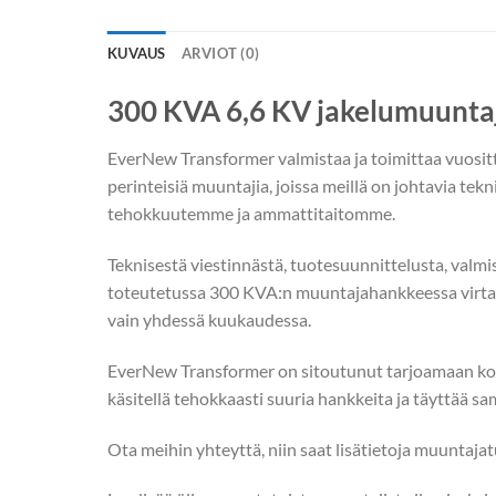
KUVAUS
ARVIOT (0)
300 KVA 6,6 KV jakelumuunta
EverNew Transformer valmistaa ja toimittaa vuosit
perinteisiä muuntajia, joissa meillä on johtavia tekn
tehokkuutemme ja ammattitaitomme.
Teknisestä viestinnästä, tuotesuunnittelusta, valmis
toteutetussa 300 KVA:n muuntajahankkeessa virta
vain yhdessä kuukaudessa.
EverNew Transformer on sitoutunut tarjoamaan kork
käsitellä tehokkaasti suuria hankkeita ja täyttää s
Ota meihin yhteyttä, niin saat lisätietoja muuntaja