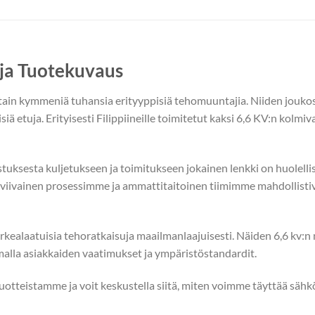
ja Tuotekuvaus
tain kymmeniä tuhansia erityyppisiä tehomuuntajia. Niiden jouk
isiä etuja. Erityisesti Filippiineille toimitetut kaksi 6,6 KV:n kolm
tuksesta kuljetukseen ja toimitukseen jokainen lenkki on huolellises
viivainen prosessimme ja ammattitaitoinen tiimimme mahdollisti
ealaatuisia tehoratkaisuja maailmanlaajuisesti. Näiden 6,6 kv:
amalla asiakkaiden vaatimukset ja ympäristöstandardit.
tuotteistamme ja voit keskustella siitä, miten voimme täyttää sähk