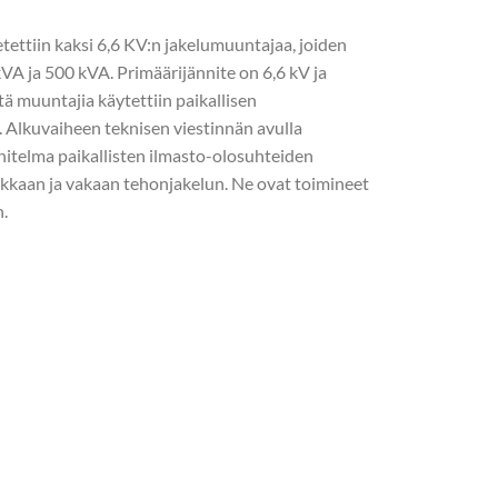
etettiin kaksi 6,6 KV:n jakelumuuntajaa, joiden
kVA ja 500 kVA. Primäärijännite on 6,6 kV ja
tä muuntajia käytettiin paikallisen
. Alkuvaiheen teknisen viestinnän avulla
nitelma paikallisten ilmasto-olosuhteiden
okkaan ja vakaan tehonjakelun. Ne ovat toimineet
n.