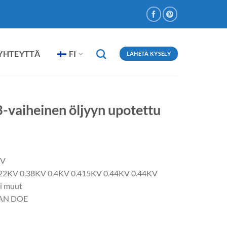
 YHTEYTTÄ
FI
LÄHETÄ KYSELY
-vaiheinen öljyyn upotettu
KV
 0.22KV 0.38KV 0.4KV 0.415KV 0.44KV 0.44KV
ai muut
CAN DOE