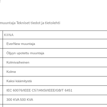
i：
uuntaja Tekniset tiedot ja tietolehti
KIINA
EverNew muuntaja
Öljyyn upotettu muuntaja
Kolmivaiheinen
Kolme
Kaksi käämitystä
IEC 60076/IEEE C57/ANSI/IEEE/GB/T 6451
300 KVA 500 KVA