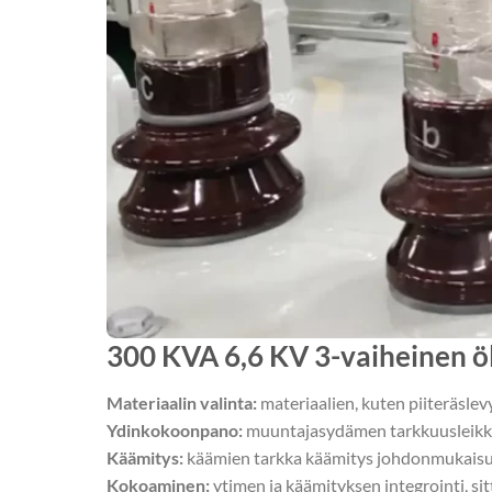
300 KVA 6,6 KV 3-vaiheinen ö
Materiaalin valinta:
materiaalien, kuten piiteräslevy
Ydinkokoonpano:
muuntajasydämen tarkkuusleikk
Käämitys:
käämien tarkka käämitys johdonmukaisuu
Kokoaminen:
ytimen ja käämityksen integrointi, sitt