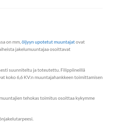
ossa on mm,
öljyyn upotetut muuntajat
ovat
ivaiheista jakelumuuntajaa osoittavat
ti suunniteltu ja toteutettu. Filippiineillä
vat koko 6,6 KV:n muuntajahankkeen toimittamisen
n muuntajien tehokas toimitus osoittaa kykymme
önjakelutarpeesi.