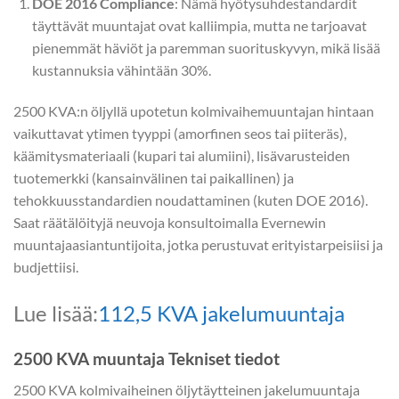
DOE 2016 Compliance
: Nämä hyötysuhdestandardit
täyttävät muuntajat ovat kalliimpia, mutta ne tarjoavat
pienemmät häviöt ja paremman suorituskyvyn, mikä lisää
kustannuksia vähintään 30%.
2500 KVA:n öljyllä upotetun kolmivaihemuuntajan hintaan
vaikuttavat ytimen tyyppi (amorfinen seos tai piiteräs),
käämitysmateriaali (kupari tai alumiini), lisävarusteiden
tuotemerkki (kansainvälinen tai paikallinen) ja
tehokkuusstandardien noudattaminen (kuten DOE 2016).
Saat räätälöityjä neuvoja konsultoimalla Evernewin
muuntajaasiantuntijoita, jotka perustuvat erityistarpeisiisi ja
budjettiisi.
Lue lisää:
112,5 KVA jakelumuuntaja
2500 KVA muuntaja Tekniset tiedot
2500 KVA kolmivaiheinen öljytäytteinen jakelumuuntaja