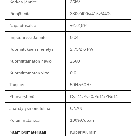
Korkea jännite
35kV
Pienjännite
380v/400v/415v/440v
Napautusalue
±2×2,5%
Impedanssi Jännite
0.04
Kuormituksen menetys
2,73/2,6 kW
Kuormittamaton häviö
2560
Kuormittamaton virta
0.6
Taajuus
50Hz/60Hz
Yhteysryhmä
Dyn11/Yyn0/Yd11/YNd11
Jäähdytysmenetelmä
ONAN
Kelan materiaali
100%Cupari
Käämitysmateriaali
KupariAlumiini