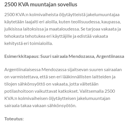
2500 KVA muuntajan sovellus
2500 KVA:n kolmivaiheista öljytäytteistä jakelumuuntajaa
käytetään laajalti eri aloilla, kuten teollisuudessa, kaupassa,
julkisissa laitoksissa ja maataloudessa. Se tarjoaa vakaata ja
tehokasta tehotukea eri käyttäjille ja edistää vakaata
kehitystä eri toimialoilla.
Esimerkkitapaus: Suuri sairaala Mendozassa, Argentiinassa
Argentiinalaisessa Mendozassa sijaitsevan suuren sairaalan
on varmistettava, että sen eri lääkinnällisten laitteiden ja
tilojen sähkönsyöttö on vakaata, jotta vältetään
potilashoitoon vaikuttavat katkokset. Valitsemalla 2500
KVA:n kolmivaiheisen öljytäytteisen jakelumuuntajan
sairaala takaa vakaan sähkönsyötön.
Toteutus: