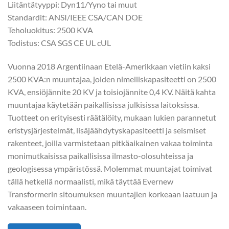
Liitäntätyyppi: Dyn11/Yyno tai muut
Standardit: ANSI/IEEE CSA/CAN DOE
Teholuokitus: 2500 KVA
Todistus: CSA SGS CE UL cUL
Vuonna 2018 Argentiinaan Etelä-Amerikkaan vietiin kaksi
2500 KVA:n muuntajaa, joiden nimelliskapasiteetti on 2500
KVA, ensiöjännite 20 KV ja toisiojännite 0,4 KV. Näitä kahta
muuntajaa käytetään paikallisissa julkisissa laitoksissa.
Tuotteet on erityisesti räätälöity, mukaan lukien parannetut
eristysjärjestelmät, lisäjäähdytyskapasiteetti ja seismiset
rakenteet, joilla varmistetaan pitkäaikainen vakaa toiminta
monimutkaisissa paikallisissa ilmasto-olosuhteissa ja
geologisessa ympäristössä. Molemmat muuntajat toimivat
tällä hetkellä normaalisti, mikä täyttää Evernew
Transformerin sitoumuksen muuntajien korkeaan laatuun ja
vakaaseen toimintaan.