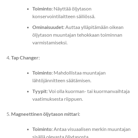
Toiminto:
Näyttää öljytason
konservointilaitteen säiliössä.
Ominaisuudet:
Auttaa ylläpitämään oikean
öljytason muuntajan tehokkaan toiminnan
varmistamiseksi.
Tap Changer:
Toiminto:
Mahdollistaa muuntajan
lähtöjännitteen säätämisen.
Tyypit:
Voi olla kuorman- tai kuormanvaihtaja
vaatimuksesta riippuen.
Magneettinen öljytason mittari:
Toiminto:
Antaa visuaalisen merkin muuntajan
sisällä olevasta öljytasosta.