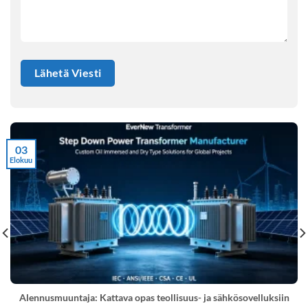
03
Elokuu
Alennusmuuntaja: Kattava opas teollisuus- ja sähkösovelluksiin