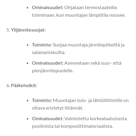
Ominaisuudet:
Ohjataan termostaateilla
toimimaan, kun muuntajan lämpötila nousee.
Ylijännitesuojat:
Toiminto:
Suojaa muuntaja jännitepiikeiltä ja
salamaniskuilta.
Ominaisuudet:
Asennetaan sekä suur- että
pienjännitepuolelle.
Pääteholkit:
Toiminto:
Muuntajan tulo- ja lähtöliittimille on
oltava eristetyt liitännät.
Ominaisuudet:
Valmistettu korkealaatuisesta
posliinista tai komposiittimateriaalista.