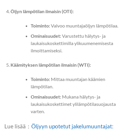
Öljyn lämpötilan ilmaisin (OTI):
Toiminto:
Valvoo muuntajaöljyn lämpötilaa.
Ominaisuudet:
Varustettu hälytys- ja
laukaisukoskettimilla ylikuumenemisesta
ilmoittamiseksi.
Käämityksen lämpötilan ilmaisin (WTI):
Toiminto:
Mittaa muuntajan käämien
lämpötilan.
Ominaisuudet:
Mukana hälytys- ja
laukaisukoskettimet ylilämpötilasuojausta
varten.
Lue lisää：
Öljyyn upotetut jakelumuuntajat: