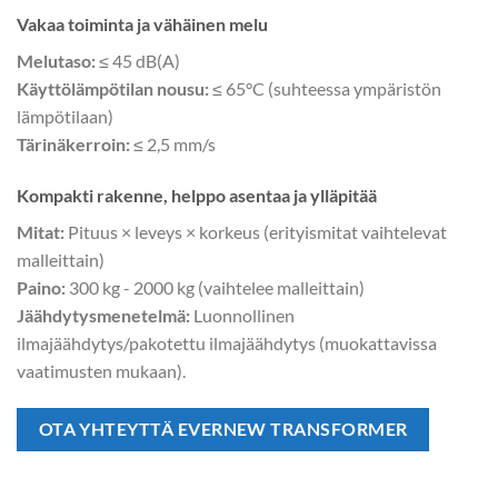
Vakaa toiminta ja vähäinen melu
Melutaso:
≤ 45 dB(A)
Käyttölämpötilan nousu:
≤ 65°C (suhteessa ympäristön
lämpötilaan)
Tärinäkerroin:
≤ 2,5 mm/s
Kompakti rakenne, helppo asentaa ja ylläpitää
Mitat:
Pituus × leveys × korkeus (erityismitat vaihtelevat
malleittain)
Paino:
300 kg - 2000 kg (vaihtelee malleittain)
Jäähdytysmenetelmä:
Luonnollinen
ilmajäähdytys/pakotettu ilmajäähdytys (muokattavissa
vaatimusten mukaan).
OTA YHTEYTTÄ EVERNEW TRANSFORMER