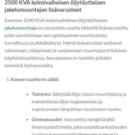
2500 KVA kolmivaiheisen öljytäytteisen
jakelumuuntajan lisävarusteet
Evernew 2500 KVA kolmivaiheinen öljytäytteinen
jakelumuuntaja
on varustettu useilla tärkeillä lisävarusteilla,
joilla varmistetaan sen optimaalinen suorituskyky,
turvallisuus ja pitkäikäisyys. Nämä lisävarusteet auttavat
valvomaan, ohjaamaan ja suojaamaan muuntajaa erilaisissa
käyttöolosuhteissa. Seuraavassa on lueteltu joitakin
keskeisiä lisävarusteita:
Konservaattorin säiliö:
Toiminto:
Säilyttää öljyn tason muuntajassa ja
mahdollistaa öljyn laajenemisen ja
supistumisen lämpötilan muutosten vuoksi.
Ominaisuudet:
Varustettu hengittävällä
ilmansuodattimella, joka suodattaa kosteuden
ja pölyn konservointilaitteeseen tulevasta