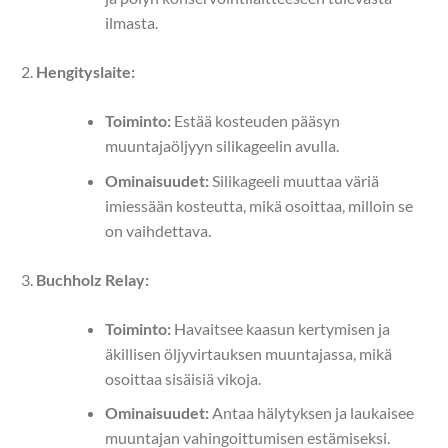
ilmasta.
Hengityslaite:
Toiminto:
Estää kosteuden pääsyn
muuntajaöljyyn silikageelin avulla.
Ominaisuudet:
Silikageeli muuttaa väriä
imiessään kosteutta, mikä osoittaa, milloin se
on vaihdettava.
Buchholz Relay:
Toiminto:
Havaitsee kaasun kertymisen ja
äkillisen öljyvirtauksen muuntajassa, mikä
osoittaa sisäisiä vikoja.
Ominaisuudet:
Antaa hälytyksen ja laukaisee
muuntajan vahingoittumisen estämiseksi.