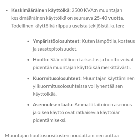
Keskimääräinen käyttöikä:
2500 KVA:n muuntajan
keskimääräinen käyttöikä on seuraava
25-40 vuotta
.
Todellinen käyttöikä riippuu useista tekijöistä, kuten:
Ympäristöolosuhteet:
Kuten lämpötila, kosteus
ja saastepitoisuudet.
Huolto:
Säännöllinen tarkastus ja huolto voivat
pidentää muuntajan käyttöikää merkittävästi.
Kuormitusolosuhteet:
Muuntajan käyttäminen
ylikuormitusolosuhteissa voi lyhentää sen
käyttöikää.
Asennuksen laatu:
Ammattitaitoinen asennus
ja oikea käyttö ovat ratkaisevia käyttöiän
pidentämiseksi.
Muuntajan huoltosuositusten noudattaminen auttaa