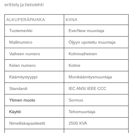
erittely ja tietolehti
ALKUPERÄPAIKKA
KIINA
Tuotemerkki
EverNew muuntaja
Mallinumero
Öljyyn upotettu muuntaja
Vaiheen numero
Kolmivaiheinen
Kelan numero
Kolme
Käämitystyyppi
Monikäämitysmuuntaja
Standardi
IEC ANSI IEEE CCC
Ytimen muoto
Sormus
Käyttö
Tehomuuntaja
Nimelliskapasiteetti
2500 KVA