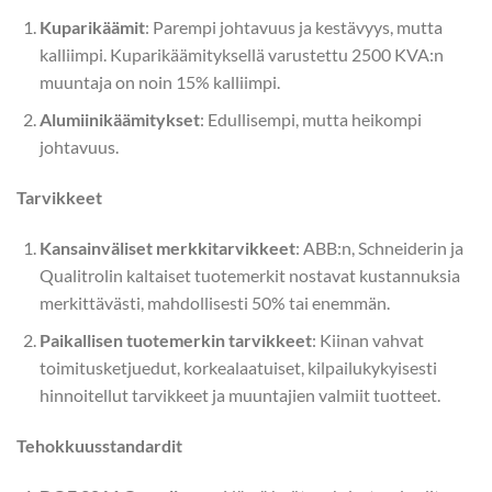
Kuparikäämit
: Parempi johtavuus ja kestävyys, mutta
kalliimpi. Kuparikäämityksellä varustettu 2500 KVA:n
muuntaja on noin 15% kalliimpi.
Alumiinikäämitykset
: Edullisempi, mutta heikompi
johtavuus.
Tarvikkeet
Kansainväliset merkkitarvikkeet
: ABB:n, Schneiderin ja
Qualitrolin kaltaiset tuotemerkit nostavat kustannuksia
merkittävästi, mahdollisesti 50% tai enemmän.
Paikallisen tuotemerkin tarvikkeet
: Kiinan vahvat
toimitusketjuedut, korkealaatuiset, kilpailukykyisesti
hinnoitellut tarvikkeet ja muuntajien valmiit tuotteet.
Tehokkuusstandardit