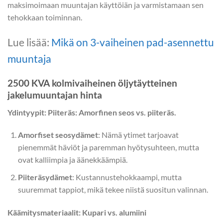
maksimoimaan muuntajan käyttöiän ja varmistamaan sen
tehokkaan toiminnan.
Lue lisää:
Mikä on 3-vaiheinen pad-asennettu
muuntaja
2500 KVA kolmivaiheinen öljytäytteinen
jakelumuuntajan hinta
Ydintyypit: Piiteräs: Amorfinen seos vs. piiteräs.
Amorfiset seosydämet
: Nämä ytimet tarjoavat
pienemmät häviöt ja paremman hyötysuhteen, mutta
ovat kalliimpia ja äänekkäämpiä.
Piiteräsydämet
: Kustannustehokkaampi, mutta
suuremmat tappiot, mikä tekee niistä suositun valinnan.
Käämitysmateriaalit: Kupari vs. alumiini