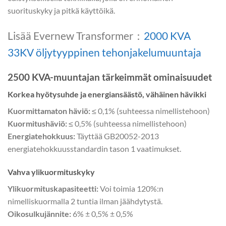
suorituskyky ja pitkä käyttöikä.
Lisää Evernew Transformer：
2000 KVA
33KV öljytyyppinen tehonjakelumuuntaja
2500 KVA-muuntajan tärkeimmät ominaisuudet
Korkea hyötysuhde ja energiansäästö, vähäinen hävikki
Kuormittamaton häviö:
≤ 0,1% (suhteessa nimellistehoon)
Kuormitushäviö:
≤ 0,5% (suhteessa nimellistehoon)
Energiatehokkuus:
Täyttää GB20052-2013
energiatehokkuusstandardin tason 1 vaatimukset.
Vahva ylikuormituskyky
Ylikuormituskapasiteetti:
Voi toimia 120%:n
nimelliskuormalla 2 tuntia ilman jäähdytystä.
Oikosulkujännite:
6% ± 0,5% ± 0,5%