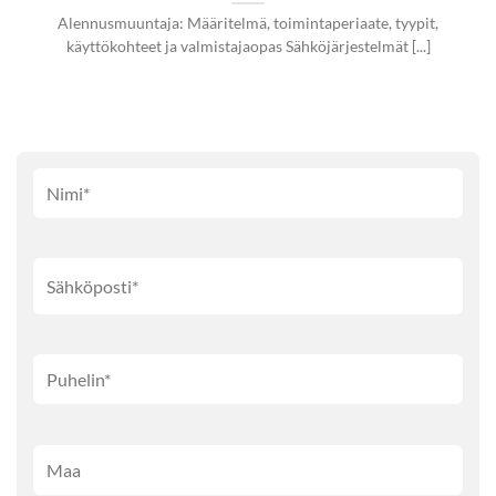
Alennusmuuntaja: Määritelmä, toimintaperiaate, tyypit,
käyttökohteet ja valmistajaopas Sähköjärjestelmät [...]