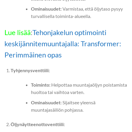
Ominaisuudet:
Varmistaa, että öljytaso pysyy
turvallisella toiminta-alueella.
Lue lisää
:
Tehonjakelun optimointi
keskijännitemuuntajalla: Transformer:
Perimmäinen opas
Tyhjennysventtiili:
Toiminto:
Helpottaa muuntajaöljyn poistamista
huoltoa tai vaihtoa varten.
Ominaisuudet:
Sijaitsee yleensä
muuntajasäiliön pohjassa.
Öljynäytteenottoventtiili: