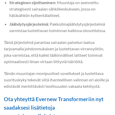
Strateginen sijoittaminen:
Muuntaja on asennettu
strategisesti sairaalan sähkökeskukseen, jossa on
hätäsähkön kytkentälaitteet.
Jäähdytysjärjestelmä:
Pakkoilmajäähdytysjärjestelmä
varmistaa luotettavan toiminnan kaikissa olosuhteissa.
Tämä järjestelmä parantaa sairaalan palvelun laatua
tarjoamalla johdonmukaisen ja luotettavan virransyötön,
joka varmistaa, että kaikki lääkinnälliset laitteet toimivat
optimaalisesti ilman virtaan liittyviä häiriöitä.
Tämän muuntajan monipuoliset sovellukset ja luotettava
suorituskyky tekevät siitä ihanteellisen valinnan eri aloille ja
edistävät merkittävästi teollisuuden vakaata kehitystä.
Ota yhteyttä Evernew Transformeriin nyt
saadaksesi lisätietoja