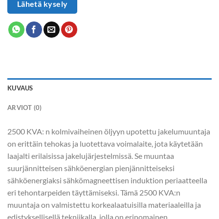
Lähetä kysely
KUVAUS
ARVIOT (0)
2500 KVA: n kolmivaiheinen öljyyn upotettu jakelumuuntaja
on erittäin tehokas ja luotettava voimalaite, jota käytetään
laajalti erilaisissa jakelujärjestelmissä. Se muuntaa
suurjännitteisen sähköenergian pienjännitteiseksi
sähköenergiaksi sähkömagneettisen induktion periaatteella
eri tehontarpeiden täyttämiseksi. Tämä 2500 KVA:n
muuntaja on valmistettu korkealaatuisilla materiaaleilla ja
edistyksellisellä tekniikalla, jolla on erinomainen