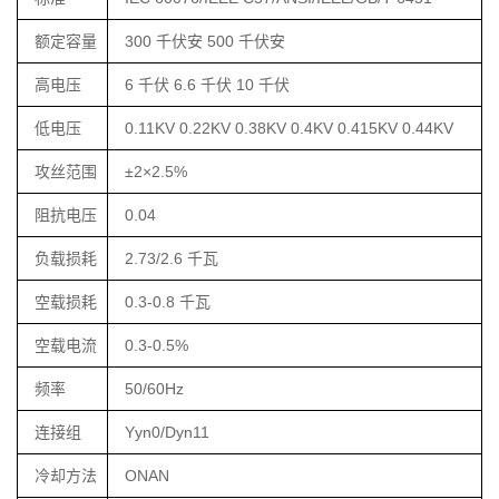
额定容量
300 千伏安 500 千伏安
高电压
6 千伏 6.6 千伏 10 千伏
低电压
0.11KV 0.22KV 0.38KV 0.4KV 0.415KV 0.44KV
攻丝范围
±2×2.5%
阻抗电压
0.04
负载损耗
2.73/2.6 千瓦
空载损耗
0.3-0.8 千瓦
空载电流
0.3-0.5%
频率
50/60Hz
连接组
Yyn0/Dyn11
冷却方法
ONAN