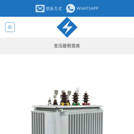
跳
联系方式
WHATSAPP
至
内
容
变压器制造商