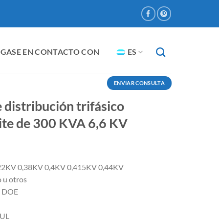
GASE EN CONTACTO CON
ES
ENVIAR CONSULTA
distribución trifásico
ite de 300 KVA 6,6 KV
,22KV 0,38KV 0,4KV 0,415KV 0,44KV
 u otros
N DOE
cUL