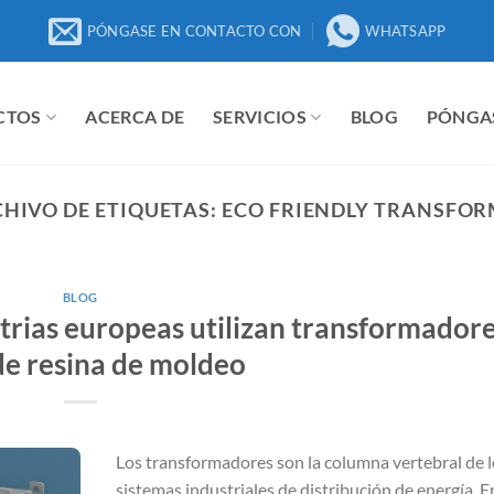
PÓNGASE EN CONTACTO CON
WHATSAPP
CTOS
ACERCA DE
SERVICIOS
BLOG
PÓNGA
HIVO DE ETIQUETAS:
ECO FRIENDLY TRANSFO
BLOG
trias europeas utilizan transformador
de resina de moldeo
Los transformadores son la columna vertebral de l
sistemas industriales de distribución de energía. E