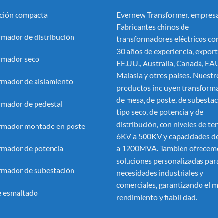
ción compacta
Evernew Transformer, empresa
Fabricantes chinos de
rmador de distribución
transformadores eléctricos
con
30 años de experiencia, export
rmador seco
EE.UU., Australia, Canadá, EA
Malasia y otros países. Nuestr
rmador de aislamiento
productos incluyen transform
de mesa, de poste, de subestac
rmador de pedestal
tipo seco, de potencia y de
distribución, con niveles de te
rmador montado en poste
6KV a 500KV y capacidades 
rmador de potencia
a 1200MVA. También ofrecem
soluciones personalizadas par
rmador de subestación
necesidades industriales y
comerciales, garantizando el 
 esmaltado
rendimiento y fiabilidad.