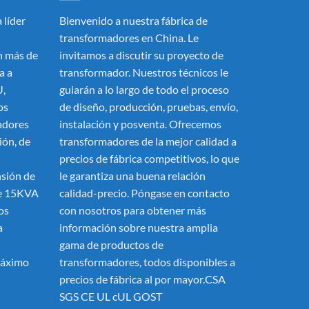
 líder
Bienvenido a nuestra fábrica de
transformadores en China. Le
 más de
invitamos a discutir su proyecto de
a a
transformador. Nuestros técnicos le
U,
guiarán a lo largo de todo el proceso
os
de diseño, producción, pruebas, envío,
adores
instalación y posventa. Ofrecemos
ión, de
transformadores de la mejor calidad a
precios de fábrica competitivos, lo que
nsión de
le garantiza una buena relación
de 15KVA
calidad-precio. Póngase en contacto
os
con nosotros para obtener más
a
información sobre nuestra amplia
gama de productos de
máximo
transformadores, todos disponibles a
precios de fábrica al por mayor.CSA
SGS CE UL cUL GOST