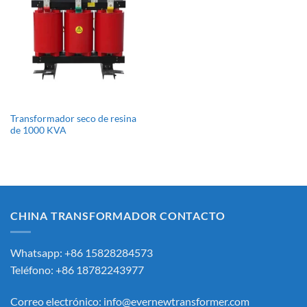
Transformador seco de resina
de 1000 KVA
CHINA TRANSFORMADOR CONTACTO
Whatsapp: +86 15828284573
Teléfono: +86 18782243977
Correo electrónico:
info@evernewtransformer.com