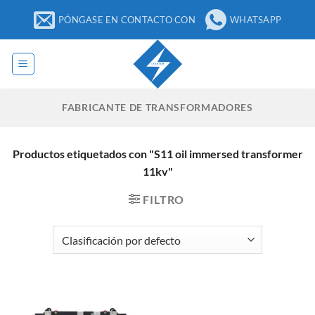
Ir
PÓNGASE EN CONTACTO CON
WHATSAPP
al
contenido
FABRICANTE DE TRANSFORMADORES
Productos etiquetados con "S11 oil immersed transformer
11kv"
FILTRO