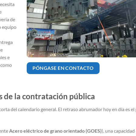
necesita
e
vería de
o equipo
entrega
te
les e
, como
PÓNGASE EN CONTACTO
sis de la contratación pública
s corta del calendario general. El retraso abrumador hoy en día es el
mente
Acero eléctrico de grano orientado (GOES)
), una capacidad