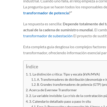
industrial. Cuando uno falla, el reloj empieza a co
La pregunta que se hacen todos los responsables de
transformador de potencia
?”
La respuesta es sencilla:
Depende totalmente del tam
actual de la cadena de suministro mundial.
El cambi
transformador de subestación
El proyecto de susti
Esta completa guía desglosa los complejos factores 
transformador, ofreciendo información esencial para 
Índice
1. La distinción crítica: Tipo y escala (kVA/MVA)
A. Transformadores de distribución (desmontaje e 
B. Grandes transformadores de potencia (GTP) (pro
Acerca de Evernew Transformer
2. La variable invisible: La crisis de la contratación p
3. Calendario detallado paso a paso in situ
Fase 1: Preparación y desconexión (de 4 horas a 1 d