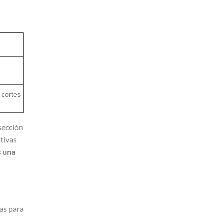
 cortes
sección
tivas
s una
ías para