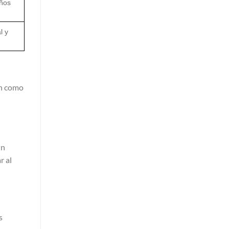
eños
l y
an como
un
r al
s