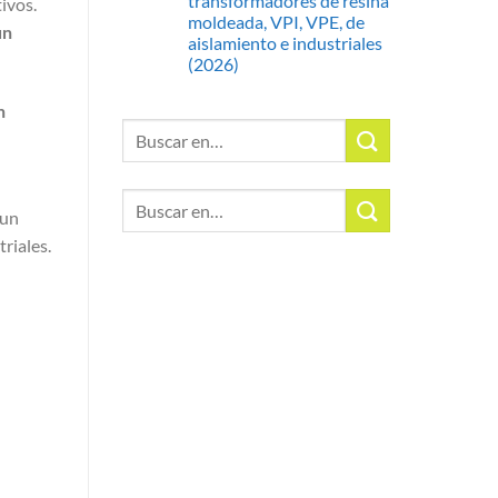
transformadores de resina
ivos.
moldeada, VPI, VPE, de
un
aislamiento e industriales
(2026)
n
Buscar:
Buscar:
 un
riales.