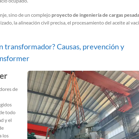
pacio ocupado.
anje, sino de un complejo
proyecto de ingeniería de cargas pesad
do, la alineación civil precisa, el procesamiento del aceite al vací
un transformador? Causas, prevención y
ansformer
er
adores de
rgidos
 de todo
d y el
de
 los