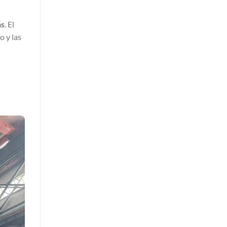
as
. El
o y las